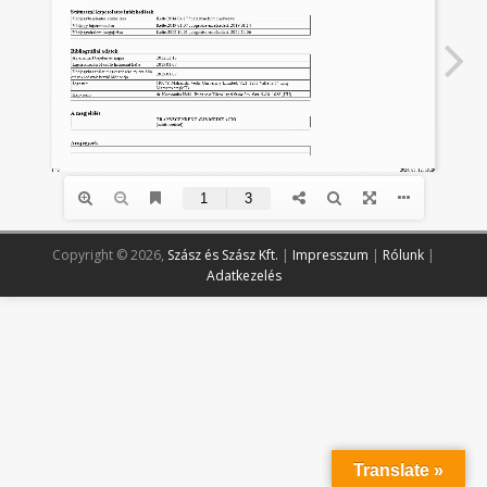
Copyright © 2026,
Szász és Szász Kft.
|
Impresszum
|
Rólunk
|
Adatkezelés
Translate »