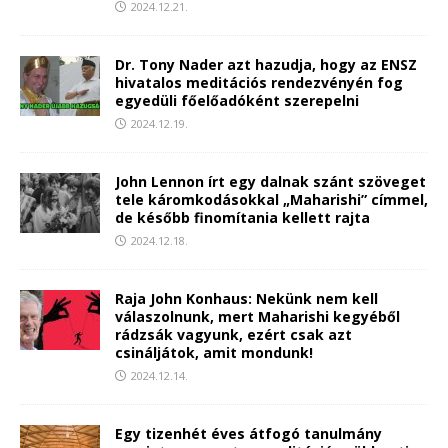
2024.12.21.
Dr. Tony Nader azt hazudja, hogy az ENSZ
hivatalos meditációs rendezvényén fog
egyedüli főelőadóként szerepelni
2024.12.19.
John Lennon írt egy dalnak szánt szöveget
tele káromkodásokkal „Maharishi” címmel,
de később finomítania kellett rajta
2024.12.18.
Raja John Konhaus: Nekünk nem kell
válaszolnunk, mert Maharishi kegyéből
rádzsák vagyunk, ezért csak azt
csináljátok, amit mondunk!
2024.12.14.
Egy tizenhét éves átfogó tanulmány