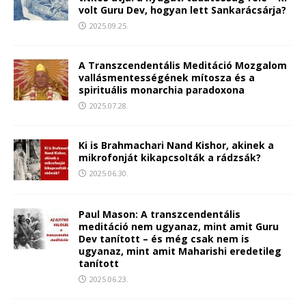
volt Guru Dev, hogyan lett Sankarácsárja?
2025.09.25.
A Transzcendentális Meditáció Mozgalom
vallásmentességének mítosza és a
spirituális monarchia paradoxona
2025.07.28.
Ki is Brahmachari Nand Kishor, akinek a
mikrofonját kikapcsolták a rádzsák?
2025.06.30.
Paul Mason: A transzcendentális
meditáció nem ugyanaz, mint amit Guru
Dev tanított – és még csak nem is
ugyanaz, mint amit Maharishi eredetileg
tanított
2025.06.23.