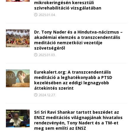
mikrokeringésén keresztüli
szívrehabilitáció vizsgálatában
2025.01.04.
Dr. Tony Nader és a Hindutva-nácizmus –
akadémiai elemzés a transzcendentális
meditáció nemzetközi vezetője
szövetségéről
2025.01.03.
Eurekalert.org: A transzcendentális
meditáció a leghatékonyabb a PTSD
kezelésében az eddigi legnagyobb
áttekintés szerint
2024.12.27.
Sri Sri Ravi Shankar tartott beszédet az
ENSZ meditációs világnapjának hivatalos
rendezvényén, Tony Nadert és a TM-et
meg sem említi az ENSZ