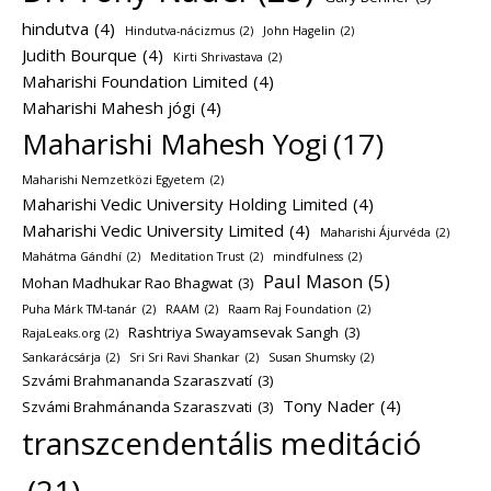
hindutva
(4)
Hindutva-nácizmus
(2)
John Hagelin
(2)
Judith Bourque
(4)
Kirti Shrivastava
(2)
Maharishi Foundation Limited
(4)
Maharishi Mahesh jógi
(4)
Maharishi Mahesh Yogi
(17)
Maharishi Nemzetközi Egyetem
(2)
Maharishi Vedic University Holding Limited
(4)
Maharishi Vedic University Limited
(4)
Maharishi Ájurvéda
(2)
Mahátma Gándhí
(2)
Meditation Trust
(2)
mindfulness
(2)
Paul Mason
(5)
Mohan Madhukar Rao Bhagwat
(3)
Puha Márk TM-tanár
(2)
RAAM
(2)
Raam Raj Foundation
(2)
Rashtriya Swayamsevak Sangh
(3)
RajaLeaks.org
(2)
Sankarácsárja
(2)
Sri Sri Ravi Shankar
(2)
Susan Shumsky
(2)
Szvámi Brahmananda Szaraszvatí
(3)
Tony Nader
(4)
Szvámi Brahmánanda Szaraszvati
(3)
transzcendentális meditáció
(21)