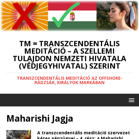
TM = TRANSZCENDENTÁLIS
MEDITÁCIÓ – A SZELLEMI
TULAJDON NEMZETI HIVATALA
(VÉDJEGYHIVATAL) SZERINT
TRANSZCENDENTÁLIS MEDITÁCIÓ AZ OFFSHORE-
RÁDZSÁK, KIRÁLYOK MARKÁBAN
Maharishi Jagja
A transzcendentális meditáció szervezet
kétes pénzügyei – 4. rész: a Maharishi