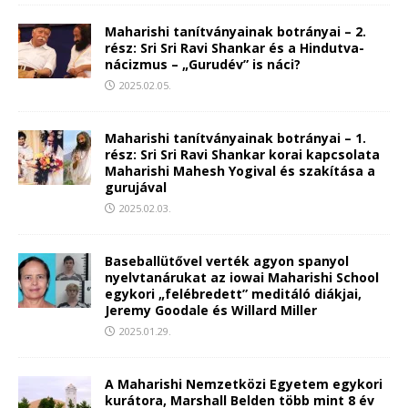
Maharishi tanítványainak botrányai – 2.
rész: Sri Sri Ravi Shankar és a Hindutva-
nácizmus – „Gurudév” is náci?
2025.02.05.
Maharishi tanítványainak botrányai – 1.
rész: Sri Sri Ravi Shankar korai kapcsolata
Maharishi Mahesh Yogival és szakítása a
gurujával
2025.02.03.
Baseballütővel verték agyon spanyol
nyelvtanárukat az iowai Maharishi School
egykori „felébredett” meditáló diákjai,
Jeremy Goodale és Willard Miller
2025.01.29.
A Maharishi Nemzetközi Egyetem egykori
kurátora, Marshall Belden több mint 8 év