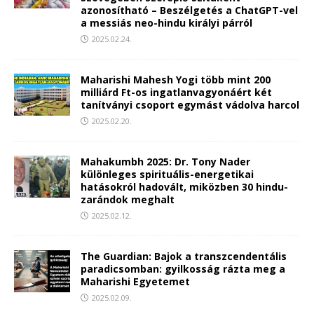
azonosítható – Beszélgetés a ChatGPT-vel
a messiás neo-hindu királyi párról
2025.02.24.
Maharishi Mahesh Yogi több mint 200
milliárd Ft-os ingatlanvagyonáért két
tanítványi csoport egymást vádolva harcol
2025.02.20.
Mahakumbh 2025: Dr. Tony Nader
különleges spirituális-energetikai
hatásokról hadovált, miközben 30 hindu-
zarándok meghalt
2025.02.12.
The Guardian: Bajok a transzcendentális
paradicsomban: gyilkosság rázta meg a
Maharishi Egyetemet
2025.02.09.