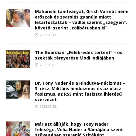
Maharishi tanítványát, Girish Varmát nemi
erőszak és zsarolás gyanúja miatt
letartóztatták – vádlói szerint „szégyen”,
követői szerint „cölibátusban él”
2025.03.13.
The Guardian: „Felébredés történt” – ősi
szekták térnyerése Modi Indiájában
2025.03.05.
Dr. Tony Nader és a Hindutva-nácizmus –
3. rész: Militáns hinduizmus és az olasz
fasizmus, az RSS mint fasiszta ihletésű
szervezet
2025.02.28.
Már azt állítják, hogy Tony Nader
felesége, Velia Nader a Rámájána szent
szövegében szereplő Szítáként