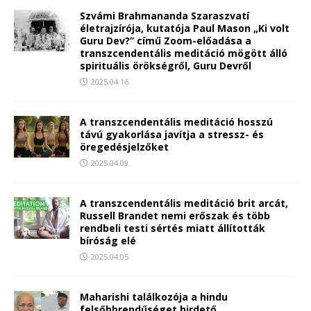
Szvámi Brahmananda Szaraszvatí
életrajzírója, kutatója Paul Mason „Ki volt
Guru Dev?” című Zoom-előadása a
transzcendentális meditáció mögött álló
spirituális örökségről, Guru Devről
2025.04.16.
A transzcendentális meditáció hosszú
távú gyakorlása javítja a stressz- és
öregedésjelzőket
2025.04.09.
A transzcendentális meditáció brit arcát,
Russell Brandet nemi erőszak és több
rendbeli testi sértés miatt állították
bíróság elé
2025.04.05.
Maharishi találkozója a hindu
felsőbbrendűséget hirdető