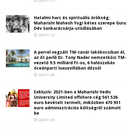
2024.11.17.
Hatalmi harc és spirituális örökség:
Maharishi Mahesh Yogi kétes szerepe Guru
Dév Sankarácsárja-utódlásában
2024.11.12.
A perrel vegzált TM-tanár lakókocsiban él,
az őt perlő Dr. Tony Nader nemzetközi TM-
vezető 9.5 milliárd Ft-os, 6 halószobás
óceánparti luxusvillában dőzsöl
2024.11.08.
Exkluzív: 2021-ben a Maharishi Vedic
University Limited offshore cég 561 526
euro bevételt termelt, miközben 470 931
euro adminisztrációs költségről számolt
be
2024.11.05.