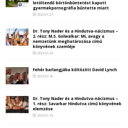
letöltendő börtönbüntetést kapott
gyermekpornográfia bűntette miatt
2025.01.27.
Dr. Tony Nader és a Hindutva-nácizmus –
2. rész: M.S. Golwalkar: Mi, avagy a
nemzetünk meghatározása című
könyvének szemléje
2025.01.24.
Fehér barlangjába költözött David Lynch
2025.01.18.
Dr. Tony Nader és a Hindutva-nácizmus –
1. rész: Savarkar Hindutva című könyvének
elemzése
2025.01.16.