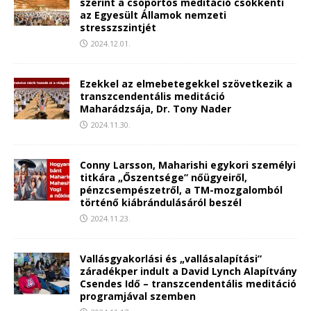
szerint a csoportos meditáció csökkenti
az Egyesült Államok nemzeti
stresszszintjét
2024.12.01.
Ezekkel az elmebetegekkel szövetkezik a
transzcendentális meditáció
Maharádzsája, Dr. Tony Nader
2024.11.30.
Conny Larsson, Maharishi egykori személyi
titkára „Őszentsége” nőügyeiről,
pénzcsempészetről, a TM-mozgalomból
történő kiábrándulásáról beszél
2024.11.23.
Vallásgyakorlási és „vallásalapítási”
záradékper indult a David Lynch Alapítvány
Csendes Idő – transzcendentális meditáció
programjával szemben