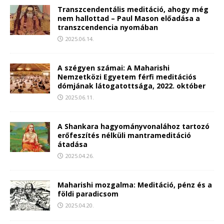
Transzcendentális meditáció, ahogy még
nem hallottad – Paul Mason előadása a
transzcendencia nyomában
2025.06.14.
A szégyen számai: A Maharishi
Nemzetközi Egyetem férfi meditációs
dómjának látogatottsága, 2022. október
2025.06.11.
A Shankara hagyományvonalához tartozó
erőfeszítés nélküli mantrameditáció
átadása
2025.04.26.
Maharishi mozgalma: Meditáció, pénz és a
földi paradicsom
2025.04.20.