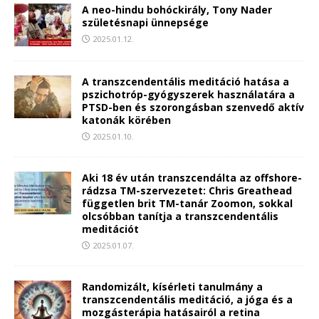
A neo-hindu bohóckirály, Tony Nader
születésnapi ünnepsége
2025.01.12.
A transzcendentális meditáció hatása a
pszichotróp-gyógyszerek használatára a
PTSD-ben és szorongásban szenvedő aktív
katonák körében
2025.01.10.
Aki 18 év után transzcendálta az offshore-
rádzsa TM-szervezetet: Chris Greathead
független brit TM-tanár Zoomon, sokkal
olcsóbban tanítja a transzcendentális
meditációt
2025.01.07.
Randomizált, kísérleti tanulmány a
transzcendentális meditáció, a jóga és a
mozgásterápia hatásairól a retina