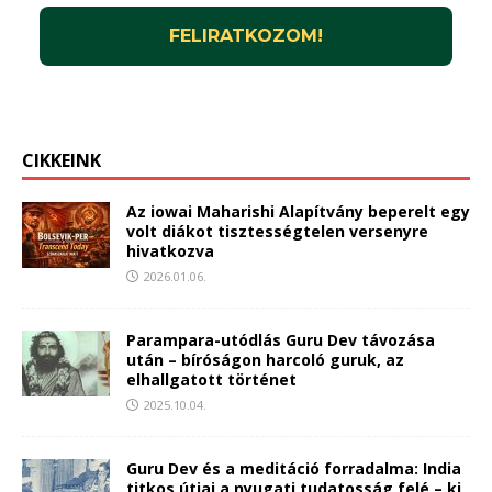
CIKKEINK
Az iowai Maharishi Alapítvány beperelt egy
volt diákot tisztességtelen versenyre
hivatkozva
2026.01.06.
Parampara-utódlás Guru Dev távozása
után – bíróságon harcoló guruk, az
elhallgatott történet
2025.10.04.
Guru Dev és a meditáció forradalma: India
titkos útjai a nyugati tudatosság felé – ki