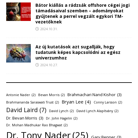
Bátor kiállás a rádzsák offshore cégei jogi
támadásaival szemben – adományokat
gyűjtenek a perrel vegzált egykori TM-
vezetőknek
2024.10.31.
Az új kutatások azt sugallják, hogy
tudatunk képes kapcsolódni az egész
univerzumhoz
2024.10.27.
Brahmachari Nand Kishor
(3)
Antonie Nader
(2)
Bevan Morris
(2)
Bryan Lee
(4)
Brahmananda Saraswati Trust
(2)
Conny Larsson
(2)
David Laird
(7)
David Lynch
(2)
David Lynch Alapítvány
(2)
Dr. Bevan Morris
(3)
Dr. John Hagelin
(2)
Dr. Mohan Madhukar Rao Bhagwat
(2)
Dr. Tony Nader
(25)
Gary Benner
(3)