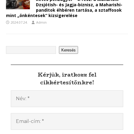
Dzsjótish- és Jagja-biznisz, a Maharishi-
panditok éhbéren tartása, a sztaffosok
mint „önkéntesek” kizsigerelése
2024.07.24.
Admin
Keresés
Kérjük, iratkozz fel
cikkértesítőnkre!