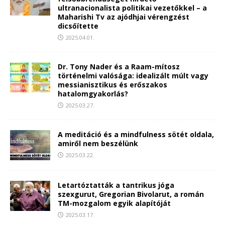
ultranacionalista politikai vezetőkkel – a
Maharishi Tv az ajódhjai vérengzést
dicsőítette
2025.04.01.
Dr. Tony Nader és a Raam-mítosz
történelmi valósága: idealizált múlt vagy
messianisztikus és erőszakos
hatalomgyakorlás?
2025.03.27.
A meditáció és a mindfulness sötét oldala,
amiről nem beszélünk
2025.03.22.
Letartóztatták a tantrikus jóga
szexgurut, Gregorian Bivolarut, a román
TM-mozgalom egyik alapítóját
2025.03.17.