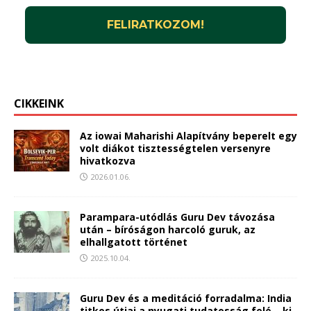
CIKKEINK
Az iowai Maharishi Alapítvány beperelt egy
volt diákot tisztességtelen versenyre
hivatkozva
2026.01.06.
Parampara-utódlás Guru Dev távozása
után – bíróságon harcoló guruk, az
elhallgatott történet
2025.10.04.
Guru Dev és a meditáció forradalma: India
titkos útjai a nyugati tudatosság felé – ki