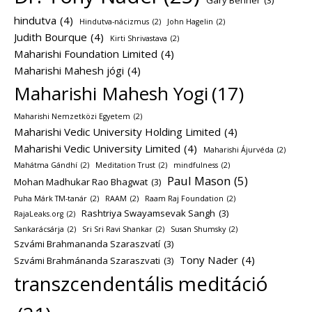
hindutva
(4)
Hindutva-nácizmus
(2)
John Hagelin
(2)
Judith Bourque
(4)
Kirti Shrivastava
(2)
Maharishi Foundation Limited
(4)
Maharishi Mahesh jógi
(4)
Maharishi Mahesh Yogi
(17)
Maharishi Nemzetközi Egyetem
(2)
Maharishi Vedic University Holding Limited
(4)
Maharishi Vedic University Limited
(4)
Maharishi Ájurvéda
(2)
Mahátma Gándhí
(2)
Meditation Trust
(2)
mindfulness
(2)
Paul Mason
(5)
Mohan Madhukar Rao Bhagwat
(3)
Puha Márk TM-tanár
(2)
RAAM
(2)
Raam Raj Foundation
(2)
Rashtriya Swayamsevak Sangh
(3)
RajaLeaks.org
(2)
Sankarácsárja
(2)
Sri Sri Ravi Shankar
(2)
Susan Shumsky
(2)
Szvámi Brahmananda Szaraszvatí
(3)
Tony Nader
(4)
Szvámi Brahmánanda Szaraszvati
(3)
transzcendentális meditáció