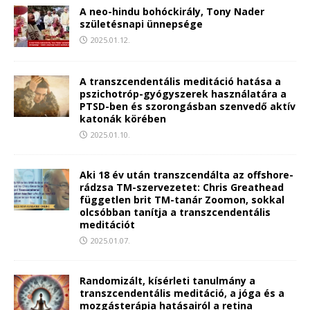
A neo-hindu bohóckirály, Tony Nader
születésnapi ünnepsége
2025.01.12.
A transzcendentális meditáció hatása a
pszichotróp-gyógyszerek használatára a
PTSD-ben és szorongásban szenvedő aktív
katonák körében
2025.01.10.
Aki 18 év után transzcendálta az offshore-
rádzsa TM-szervezetet: Chris Greathead
független brit TM-tanár Zoomon, sokkal
olcsóbban tanítja a transzcendentális
meditációt
2025.01.07.
Randomizált, kísérleti tanulmány a
transzcendentális meditáció, a jóga és a
mozgásterápia hatásairól a retina