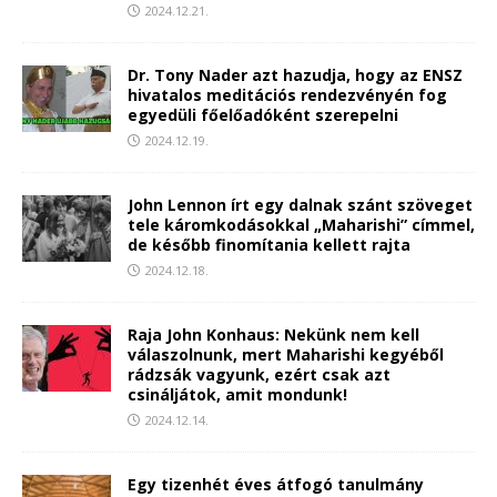
2024.12.21.
Dr. Tony Nader azt hazudja, hogy az ENSZ
hivatalos meditációs rendezvényén fog
egyedüli főelőadóként szerepelni
2024.12.19.
John Lennon írt egy dalnak szánt szöveget
tele káromkodásokkal „Maharishi” címmel,
de később finomítania kellett rajta
2024.12.18.
Raja John Konhaus: Nekünk nem kell
válaszolnunk, mert Maharishi kegyéből
rádzsák vagyunk, ezért csak azt
csináljátok, amit mondunk!
2024.12.14.
Egy tizenhét éves átfogó tanulmány