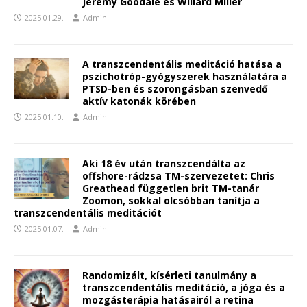
Jeremy Goodale és Willard Miller
2025.01.29.
Admin
A transzcendentális meditáció hatása a
pszichotróp-gyógyszerek használatára a
PTSD-ben és szorongásban szenvedő
aktív katonák körében
2025.01.10.
Admin
Aki 18 év után transzcendálta az
offshore-rádzsa TM-szervezetet: Chris
Greathead független brit TM-tanár
Zoomon, sokkal olcsóbban tanítja a
transzcendentális meditációt
2025.01.07.
Admin
Randomizált, kísérleti tanulmány a
transzcendentális meditáció, a jóga és a
mozgásterápia hatásairól a retina