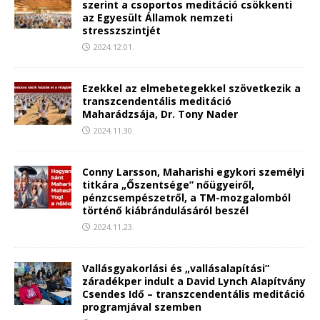
szerint a csoportos meditáció csökkenti
az Egyesült Államok nemzeti
stresszszintjét
2024.12.01.
Ezekkel az elmebetegekkel szövetkezik a
transzcendentális meditáció
Maharádzsája, Dr. Tony Nader
2024.11.30.
Conny Larsson, Maharishi egykori személyi
titkára „Őszentsége” nőügyeiről,
pénzcsempészetről, a TM-mozgalomból
történő kiábrándulásáról beszél
2024.11.23.
Vallásgyakorlási és „vallásalapítási”
záradékper indult a David Lynch Alapítvány
Csendes Idő – transzcendentális meditáció
programjával szemben