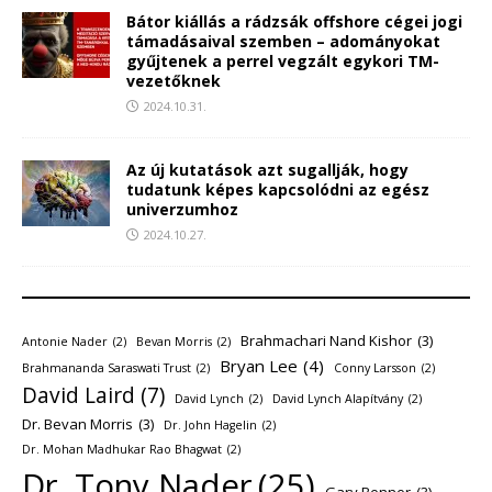
Bátor kiállás a rádzsák offshore cégei jogi
támadásaival szemben – adományokat
gyűjtenek a perrel vegzált egykori TM-
vezetőknek
2024.10.31.
Az új kutatások azt sugallják, hogy
tudatunk képes kapcsolódni az egész
univerzumhoz
2024.10.27.
Brahmachari Nand Kishor
(3)
Antonie Nader
(2)
Bevan Morris
(2)
Bryan Lee
(4)
Brahmananda Saraswati Trust
(2)
Conny Larsson
(2)
David Laird
(7)
David Lynch
(2)
David Lynch Alapítvány
(2)
Dr. Bevan Morris
(3)
Dr. John Hagelin
(2)
Dr. Mohan Madhukar Rao Bhagwat
(2)
Dr. Tony Nader
(25)
Gary Benner
(3)