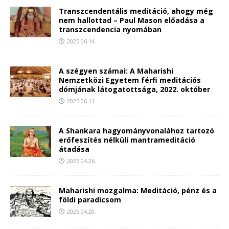
Transzcendentális meditáció, ahogy még
nem hallottad – Paul Mason előadása a
transzcendencia nyomában
2025.06.14.
A szégyen számai: A Maharishi
Nemzetközi Egyetem férfi meditációs
dómjának látogatottsága, 2022. október
2025.06.11.
A Shankara hagyományvonalához tartozó
erőfeszítés nélküli mantrameditáció
átadása
2025.04.26.
Maharishi mozgalma: Meditáció, pénz és a
földi paradicsom
2025.04.20.