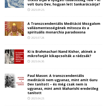
volt Guru Dev, hogyan lett Sankarácsárja?
2025.09.25.
A Transzcendentális Meditáció Mozgalom
vallásmentességének mítosza és a
spirituális monarchia paradoxona
2025.07.28.
Ki is Brahmachari Nand Kishor, akinek a
mikrofonját kikapcsolták a rádzsák?
2025.06.30.
Paul Mason: A transzcendentális
meditáció nem ugyanaz, mint amit Guru
Dev tanított – és még csak nem is
ugyanaz, mint amit Maharishi eredetileg
tanított
2025.06.23.