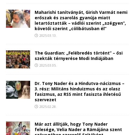
Maharishi tanítványát, Girish Varmát nemi
erőszak és zsarolás gyanúja miatt
letartóztatták – vádlói szerint „szégyen”,
követői szerint „cölibátusban él”
2025.03.13.
The Guardian: „Felébredés történt” – ősi
szekták térnyerése Modi Indiájában
2025.03.05.
Dr. Tony Nader és a Hindutva-nácizmus –
3. rész: Militáns hinduizmus és az olasz
fasizmus, az RSS mint fasiszta ihletésű
szervezet
2025.02.28.
Már azt állítják, hogy Tony Nader
felesége, Velia Nader a Rámájána szent
szövegében szereplő Szítáként