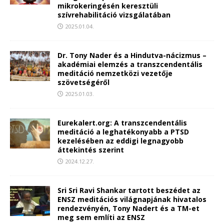
mikrokeringésén keresztüli
szívrehabilitáció vizsgálatában
2025.01.04.
Dr. Tony Nader és a Hindutva-nácizmus –
akadémiai elemzés a transzcendentális
meditáció nemzetközi vezetője
szövetségéről
2025.01.03.
Eurekalert.org: A transzcendentális
meditáció a leghatékonyabb a PTSD
kezelésében az eddigi legnagyobb
áttekintés szerint
2024.12.27.
Sri Sri Ravi Shankar tartott beszédet az
ENSZ meditációs világnapjának hivatalos
rendezvényén, Tony Nadert és a TM-et
meg sem említi az ENSZ