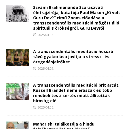
Szvámi Brahmananda Szaraszvatí
életrajzírója, kutatója Paul Mason „Ki volt
Guru Dev?” című Zoom-előadása a
transzcendentális meditáció mögött álló
spirituális örökségről, Guru Devről
2025.04.16.
A transzcendentális meditáció hosszú
távú gyakorlása javítja a stressz- és
öregedésjelzőket
2025.04.09.
A transzcendentális meditáció brit arcát,
Russell Brandet nemi erőszak és több
rendbeli testi sértés miatt állították
bíróság elé
2025.04.05.
Maharishi találkozója a hindu