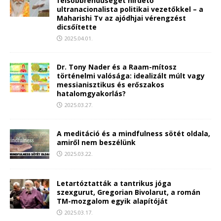
felsőbbrendűséget hirdető
ultranacionalista politikai vezetőkkel – a
Maharishi Tv az ajódhjai vérengzést
dicsőítette
2025.04.01.
Dr. Tony Nader és a Raam-mítosz
történelmi valósága: idealizált múlt vagy
messianisztikus és erőszakos
hatalomgyakorlás?
2025.03.27.
A meditáció és a mindfulness sötét oldala,
amiről nem beszélünk
2025.03.22.
Letartóztatták a tantrikus jóga
szexgurut, Gregorian Bivolarut, a román
TM-mozgalom egyik alapítóját
2025.03.17.