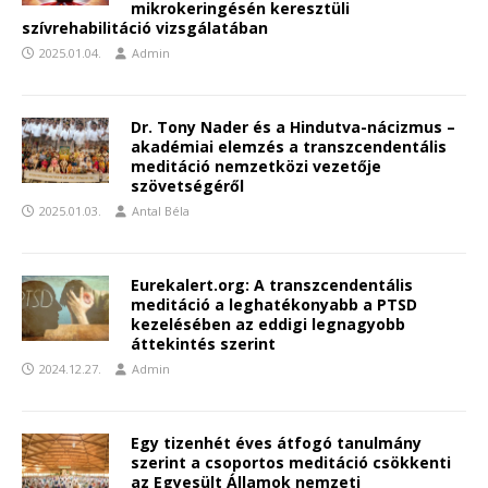
mikrokeringésén keresztüli
szívrehabilitáció vizsgálatában
2025.01.04.
Admin
Dr. Tony Nader és a Hindutva-nácizmus –
akadémiai elemzés a transzcendentális
meditáció nemzetközi vezetője
szövetségéről
2025.01.03.
Antal Béla
Eurekalert.org: A transzcendentális
meditáció a leghatékonyabb a PTSD
kezelésében az eddigi legnagyobb
áttekintés szerint
2024.12.27.
Admin
Egy tizenhét éves átfogó tanulmány
szerint a csoportos meditáció csökkenti
az Egyesült Államok nemzeti