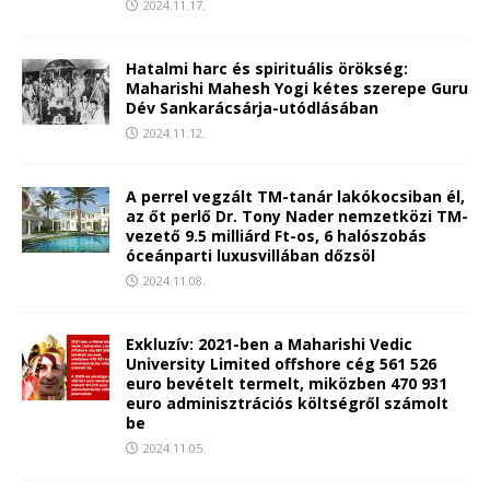
2024.11.17.
Hatalmi harc és spirituális örökség:
Maharishi Mahesh Yogi kétes szerepe Guru
Dév Sankarácsárja-utódlásában
2024.11.12.
A perrel vegzált TM-tanár lakókocsiban él,
az őt perlő Dr. Tony Nader nemzetközi TM-
vezető 9.5 milliárd Ft-os, 6 halószobás
óceánparti luxusvillában dőzsöl
2024.11.08.
Exkluzív: 2021-ben a Maharishi Vedic
University Limited offshore cég 561 526
euro bevételt termelt, miközben 470 931
euro adminisztrációs költségről számolt
be
2024.11.05.