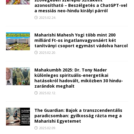
azonosítható – Beszélgetés a ChatGPT-vel
a messiás neo-hindu királyi párról
2025.02.24.
Maharishi Mahesh Yogi több mint 200
milliárd Ft-os ingatlanvagyonáért két
tanítványi csoport egymást vádolva harcol
2025.02.20.
Mahakumbh 2025: Dr. Tony Nader
különleges spirituális-energetikai
hatásokról hadovált, miközben 30 hindu-
zarándok meghalt
2025.02.12.
The Guardian: Bajok a transzcendentális
paradicsomban: gyilkosság rázta meg a
Maharishi Egyetemet
2025.02.09.