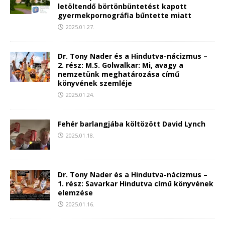
letöltendő börtönbüntetést kapott
gyermekpornográfia bűntette miatt
2025.01.27.
Dr. Tony Nader és a Hindutva-nácizmus –
2. rész: M.S. Golwalkar: Mi, avagy a
nemzetünk meghatározása című
könyvének szemléje
2025.01.24.
Fehér barlangjába költözött David Lynch
2025.01.18.
Dr. Tony Nader és a Hindutva-nácizmus –
1. rész: Savarkar Hindutva című könyvének
elemzése
2025.01.16.