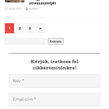
stresszszintjét
2024.12.01.
Admin
1
2
3
»
Keresés
Kérjük, iratkozz fel
cikkértesítőnkre!