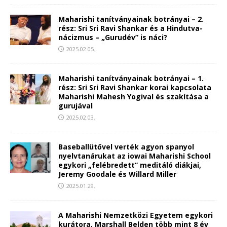
Maharishi tanítványainak botrányai – 2.
rész: Sri Sri Ravi Shankar és a Hindutva-
nácizmus – „Gurudév” is náci?
2025.02.05.
Maharishi tanítványainak botrányai – 1.
rész: Sri Sri Ravi Shankar korai kapcsolata
Maharishi Mahesh Yogival és szakítása a
gurujával
2025.02.03.
Baseballütővel verték agyon spanyol
nyelvtanárukat az iowai Maharishi School
egykori „felébredett” meditáló diákjai,
Jeremy Goodale és Willard Miller
2025.01.29.
A Maharishi Nemzetközi Egyetem egykori
kurátora, Marshall Belden több mint 8 év