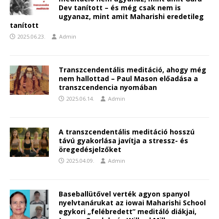
Dev tanított – és még csak nem is
ugyanaz, mint amit Maharishi eredetileg
tanított
2025.06.23.
Admin
Transzcendentális meditáció, ahogy még
nem hallottad – Paul Mason előadása a
transzcendencia nyomában
2025.06.14.
Admin
A transzcendentális meditáció hosszú
távú gyakorlása javítja a stressz- és
öregedésjelzőket
2025.04.09.
Admin
Baseballütővel verték agyon spanyol
nyelvtanárukat az iowai Maharishi School
egykori „felébredett” meditáló diákjai,