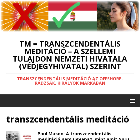
TM = TRANSZCENDENTÁLIS
MEDITÁCIÓ – A SZELLEMI
TULAJDON NEMZETI HIVATALA
(VÉDJEGYHIVATAL) SZERINT
TRANSZCENDENTÁLIS MEDITÁCIÓ AZ OFFSHORE-
RÁDZSÁK, KIRÁLYOK MARKÁBAN
transzcendentális meditáció
Paul Mason: A transzcendentális
meditáció nem ugyanaz, mint amit Guru