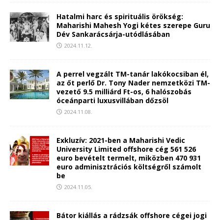
Hatalmi harc és spirituális örökség:
Maharishi Mahesh Yogi kétes szerepe Guru
Dév Sankarácsárja-utódlásában
2024.11.12.
A perrel vegzált TM-tanár lakókocsiban él,
az őt perlő Dr. Tony Nader nemzetközi TM-
vezető 9.5 milliárd Ft-os, 6 halószobás
óceánparti luxusvillában dőzsöl
2024.11.08.
Exkluzív: 2021-ben a Maharishi Vedic
University Limited offshore cég 561 526
euro bevételt termelt, miközben 470 931
euro adminisztrációs költségről számolt
be
2024.11.05.
Bátor kiállás a rádzsák offshore cégei jogi