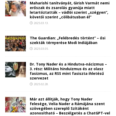
Maharishi tanítványát, Girish Varmát nemi
erőszak és zsarolás gyanúja miatt
letartóztatták – vádlói szerint „szégyen”,
követői szerint „cölibátusban él”
2025.03.13.
The Guardian: „Felébredés történt” – ősi
szekták térnyerése Modi Indiájában
2025.03.05.
Dr. Tony Nader és a Hindutva-nácizmus –
3. rész: Militáns hinduizmus és az olasz
fasizmus, az RSS mint fasiszta ihletésű
szervezet
2025.02.28.
Már azt állítják, hogy Tony Nader
felesége, Velia Nader a Rámájána szent
szövegében szereplő Szítáként
azonosítható – Beszélgetés a ChatGPT-vel