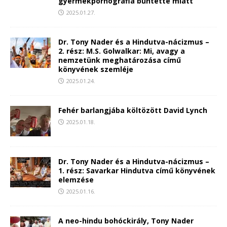
gyermekpornográfia bűntette miatt
2025.01.27.
Dr. Tony Nader és a Hindutva-nácizmus –
2. rész: M.S. Golwalkar: Mi, avagy a
nemzetünk meghatározása című
könyvének szemléje
2025.01.24.
Fehér barlangjába költözött David Lynch
2025.01.18.
Dr. Tony Nader és a Hindutva-nácizmus –
1. rész: Savarkar Hindutva című könyvének
elemzése
2025.01.16.
A neo-hindu bohóckirály, Tony Nader