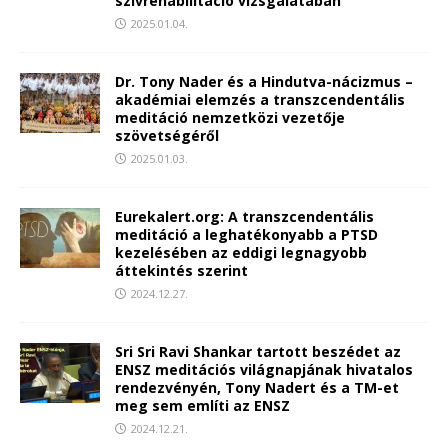
szívrehabilitáció vizsgálatában
2025.01.04.
Dr. Tony Nader és a Hindutva-nácizmus –
akadémiai elemzés a transzcendentális
meditáció nemzetközi vezetője
szövetségéről
2025.01.03.
Eurekalert.org: A transzcendentális
meditáció a leghatékonyabb a PTSD
kezelésében az eddigi legnagyobb
áttekintés szerint
2024.12.27.
Sri Sri Ravi Shankar tartott beszédet az
ENSZ meditációs világnapjának hivatalos
rendezvényén, Tony Nadert és a TM-et
meg sem említi az ENSZ
2024.12.21.