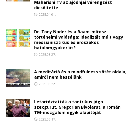
Maharishi Tv az ajódhjai vérengzést
dicsőítette
2025.04.01.
Dr. Tony Nader és a Raam-mítosz
történelmi valósága: idealizált múlt vagy
messianisztikus és erőszakos
hatalomgyakorlás?
2025.03.27.
A meditáció és a mindfulness sötét oldala,
amiről nem beszélünk
2025.03.22.
Letartóztatták a tantrikus jóga
szexgurut, Gregorian Bivolarut, a román
TM-mozgalom egyik alapítóját
2025.03.17.