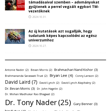
támadásaival szemben – adományokat
gyűjtenek a perrel vegzált egykori TM-
vezetőknek
2024.10.31.
Az új kutatások azt sugallják, hogy
tudatunk képes kapcsolódni az egész
univerzumhoz
2024.10.27.
Brahmachari Nand Kishor
(3)
Antonie Nader
(2)
Bevan Morris
(2)
Bryan Lee
(4)
Brahmananda Saraswati Trust
(2)
Conny Larsson
(2)
David Laird
(7)
David Lynch
(2)
David Lynch Alapítvány
(2)
Dr. Bevan Morris
(3)
Dr. John Hagelin
(2)
Dr. Mohan Madhukar Rao Bhagwat
(2)
Dr. Tony Nader
(25)
Gary Benner
(3)
hindutva
(4)