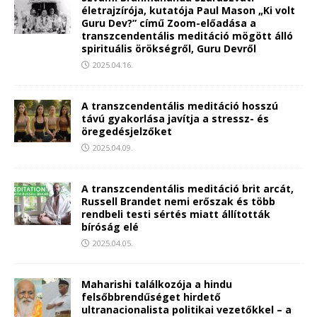
életrajzírója, kutatója Paul Mason „Ki volt
Guru Dev?” című Zoom-előadása a
transzcendentális meditáció mögött álló
spirituális örökségről, Guru Devről
2025.04.16.
A transzcendentális meditáció hosszú
távú gyakorlása javítja a stressz- és
öregedésjelzőket
2025.04.09.
A transzcendentális meditáció brit arcát,
Russell Brandet nemi erőszak és több
rendbeli testi sértés miatt állították
bíróság elé
2025.04.05.
Maharishi találkozója a hindu
felsőbbrendűséget hirdető
ultranacionalista politikai vezetőkkel – a