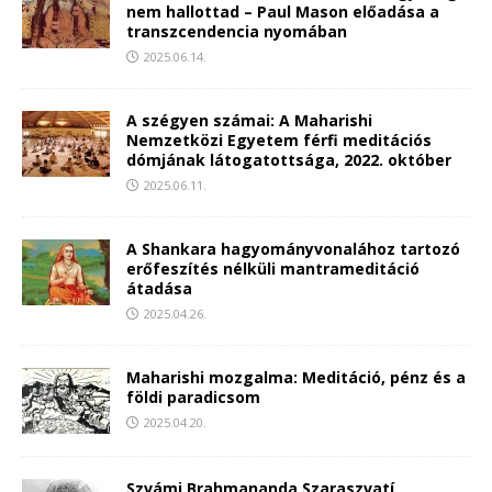
nem hallottad – Paul Mason előadása a
transzcendencia nyomában
2025.06.14.
A szégyen számai: A Maharishi
Nemzetközi Egyetem férfi meditációs
dómjának látogatottsága, 2022. október
2025.06.11.
A Shankara hagyományvonalához tartozó
erőfeszítés nélküli mantrameditáció
átadása
2025.04.26.
Maharishi mozgalma: Meditáció, pénz és a
földi paradicsom
2025.04.20.
Szvámi Brahmananda Szaraszvatí