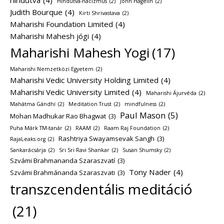
Hindutva-nácizmus
(2)
John Hagelin
(2)
Judith Bourque
(4)
Kirti Shrivastava
(2)
Maharishi Foundation Limited
(4)
Maharishi Mahesh jógi
(4)
Maharishi Mahesh Yogi
(17)
Maharishi Nemzetközi Egyetem
(2)
Maharishi Vedic University Holding Limited
(4)
Maharishi Vedic University Limited
(4)
Maharishi Ájurvéda
(2)
Mahátma Gándhí
(2)
Meditation Trust
(2)
mindfulness
(2)
Paul Mason
(5)
Mohan Madhukar Rao Bhagwat
(3)
Puha Márk TM-tanár
(2)
RAAM
(2)
Raam Raj Foundation
(2)
Rashtriya Swayamsevak Sangh
(3)
RajaLeaks.org
(2)
Sankarácsárja
(2)
Sri Sri Ravi Shankar
(2)
Susan Shumsky
(2)
Szvámi Brahmananda Szaraszvatí
(3)
Tony Nader
(4)
Szvámi Brahmánanda Szaraszvati
(3)
transzcendentális meditáció
(21)