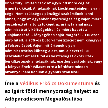
University Limited csak az egyik offshore cég az
ismertek közül. A rádzsáknak Liechtensteinben is van
cége. Nem szükséges pénzügyi szakértőnek lenni
ahhoz, hogy az egyébként nyereséges cég vajon miért
veszélyezteti a törzstőkéjét az aránytalanul nagy
adminisztratív költségekkel, és miért kapott a
tulajdonosától – lényegében saját magától – 110 ezer
euro hitelt, a 70%-os bútor-amortizációt nem kihagyva
a felsorolásból.
Vajon mit értenek olyan
adminisztrációs költség alatt, ami a bevétel 103
százalékát emészti fel és veszteséget okoz? Ezek
bérkifizetések a rádzsáknak, esetleg barátoknak, vagy
a könyvelőnek?
Választ erre a kérdésre minden
bizonnyal nem kapunk a gyanús szón kívül…
Íme a
Védikus Erkölcs Dokumentuma
és
az ígért földi mennyország helyett az
Adóparadicsom Megvalósulása