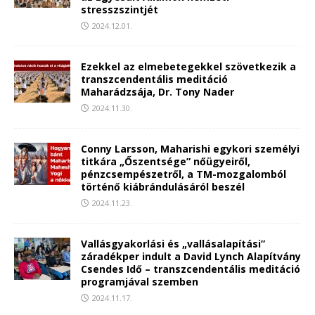
stresszszintjét
2024.12.01.
Ezekkel az elmebetegekkel szövetkezik a
transzcendentális meditáció
Maharádzsája, Dr. Tony Nader
2024.11.30.
Conny Larsson, Maharishi egykori személyi
titkára „Őszentsége” nőügyeiről,
pénzcsempészetről, a TM-mozgalomból
történő kiábrándulásáról beszél
2024.11.23.
Vallásgyakorlási és „vallásalapítási”
záradékper indult a David Lynch Alapítvány
Csendes Idő – transzcendentális meditáció
programjával szemben
2024.11.17.