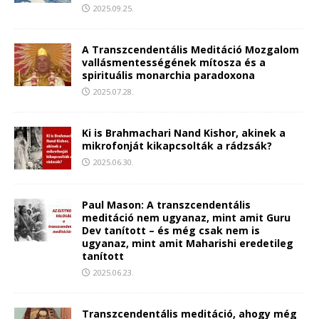
2025.09.25.
A Transzcendentális Meditáció Mozgalom
vallásmentességének mítosza és a
spirituális monarchia paradoxona
2025.07.28.
Ki is Brahmachari Nand Kishor, akinek a
mikrofonját kikapcsolták a rádzsák?
2025.06.30.
Paul Mason: A transzcendentális
meditáció nem ugyanaz, mint amit Guru
Dev tanított – és még csak nem is
ugyanaz, mint amit Maharishi eredetileg
tanított
2025.06.23.
Transzcendentális meditáció, ahogy még