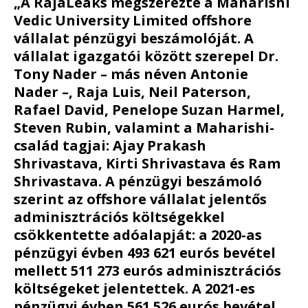
„A RajaLeaks megszerezte a Maharishi
Vedic University Limited offshore
vállalat pénzügyi beszámolóját. A
vállalat igazgatói között szerepel Dr.
Tony Nader – más néven Antonie
Nader –, Raja Luis, Neil Paterson,
Rafael David, Penelope Suzan Harmel,
Steven Rubin, valamint a Maharishi-
család tagjai: Ajay Prakash
Shrivastava, Kirti Shrivastava és Ram
Shrivastava. A pénzügyi beszámoló
szerint az offshore vállalat jelentős
adminisztrációs költségekkel
csökkentette adóalapját: a 2020-as
pénzügyi évben 493 621 eurós bevétel
mellett 511 273 eurós adminisztrációs
költségeket jelentettek. A 2021-es
pénzügyi évben 561 526 eurós bevétel