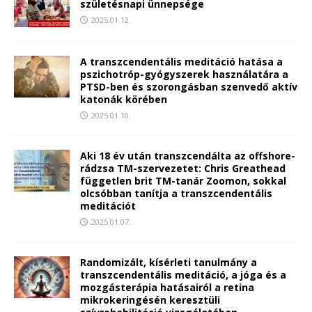
születésnapi ünnepsége
2025.01.12.
A transzcendentális meditáció hatása a
pszichotróp-gyógyszerek használatára a
PTSD-ben és szorongásban szenvedő aktív
katonák körében
2025.01.10.
Aki 18 év után transzcendálta az offshore-
rádzsa TM-szervezetet: Chris Greathead
független brit TM-tanár Zoomon, sokkal
olcsóbban tanítja a transzcendentális
meditációt
2025.01.07.
Randomizált, kísérleti tanulmány a
transzcendentális meditáció, a jóga és a
mozgásterápia hatásairól a retina
mikrokeringésén keresztüli