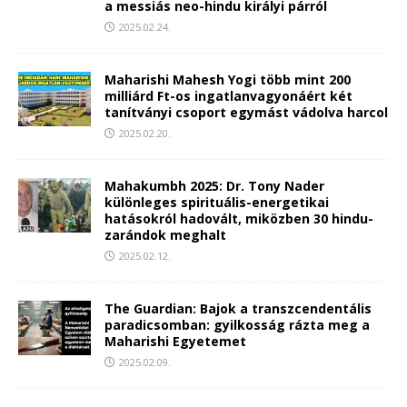
a messiás neo-hindu királyi párról
2025.02.24.
Maharishi Mahesh Yogi több mint 200
milliárd Ft-os ingatlanvagyonáért két
tanítványi csoport egymást vádolva harcol
2025.02.20.
Mahakumbh 2025: Dr. Tony Nader
különleges spirituális-energetikai
hatásokról hadovált, miközben 30 hindu-
zarándok meghalt
2025.02.12.
The Guardian: Bajok a transzcendentális
paradicsomban: gyilkosság rázta meg a
Maharishi Egyetemet
2025.02.09.