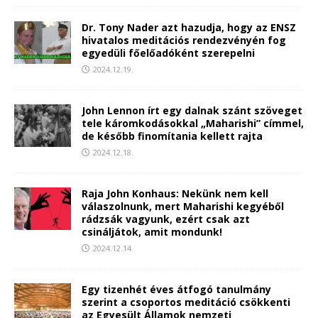
Dr. Tony Nader azt hazudja, hogy az ENSZ
hivatalos meditációs rendezvényén fog
egyedüli főelőadóként szerepelni
2024.12.19.
John Lennon írt egy dalnak szánt szöveget
tele káromkodásokkal „Maharishi” címmel,
de később finomítania kellett rajta
2024.12.18.
Raja John Konhaus: Nekünk nem kell
válaszolnunk, mert Maharishi kegyéből
rádzsák vagyunk, ezért csak azt
csináljátok, amit mondunk!
2024.12.14.
Egy tizenhét éves átfogó tanulmány
szerint a csoportos meditáció csökkenti
az Egyesült Államok nemzeti