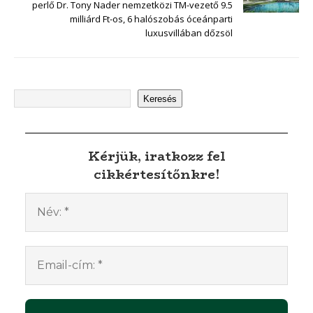
perlő Dr. Tony Nader nemzetközi TM-vezető 9.5
milliárd Ft-os, 6 halószobás óceánparti
luxusvillában dőzsöl
Keresés
Kérjük, iratkozz fel
cikkértesítőnkre!