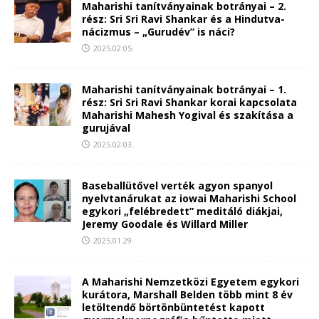
Maharishi tanítványainak botrányai – 2.
rész: Sri Sri Ravi Shankar és a Hindutva-
nácizmus – „Gurudév” is náci?
2025.02.05.
Maharishi tanítványainak botrányai – 1.
rész: Sri Sri Ravi Shankar korai kapcsolata
Maharishi Mahesh Yogival és szakítása a
gurujával
2025.02.03.
Baseballütővel verték agyon spanyol
nyelvtanárukat az iowai Maharishi School
egykori „felébredett” meditáló diákjai,
Jeremy Goodale és Willard Miller
2025.01.29.
A Maharishi Nemzetközi Egyetem egykori
kurátora, Marshall Belden több mint 8 év
letöltendő börtönbüntetést kapott