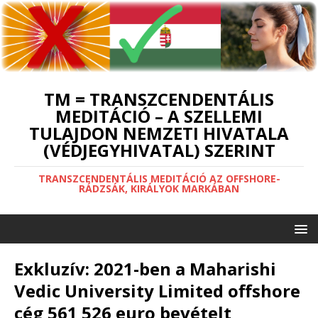
TM = TRANSZCENDENTÁLIS
MEDITÁCIÓ – A SZELLEMI
TULAJDON NEMZETI HIVATALA
(VÉDJEGYHIVATAL) SZERINT
TRANSZCENDENTÁLIS MEDITÁCIÓ AZ OFFSHORE-
RÁDZSÁK, KIRÁLYOK MARKÁBAN
Exkluzív: 2021-ben a Maharishi
Vedic University Limited offshore
cég 561 526 euro bevételt