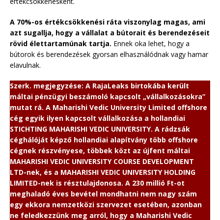
értékcsökkenésként.
A 70%-os értékcsökkenési ráta viszonylag magas, ami
azt sugallja, hogy a vállalat a bútorait és berendezéseit
rövid élettartamúnak tartja.
Ennek oka lehet, hogy a
bútorok és berendezések gyorsan elhasználódnak vagy hamar
elavulnak.
Szerk. megjegyzése: A RajaLeaks birtokába került
máltai pénzügyi beszámoló kapcsolt „vállalkozásokra”
mutat rá. A Maharishi Vedic University Limited offshore
cég egyik ilyen kapcsolt vállalkozása a hollandiai
STICHTING MAHARISHI VEDIC UNIVERSITY. A rádzsák
céghálóját képző hollandiai alapítvány több offshore
cégnek részvényese, többek közt az újfent máltai
MAHARISHI VEDIC UNIVERSITY COURSE DEVELOPMENT
LTD-nek, és a MAHARISHI VEDIC UNIVERSITY HOLDING
LIMITED-nek is résztulajdonosa. A 230 millió Ft-ot
meghaladó éves bevétel mondhatni nem nagy szám
egy ekkora nemzetközi szervezet esetében, azonban
ne feledkezzünk meg arról, hogy a Maharishi Vedic