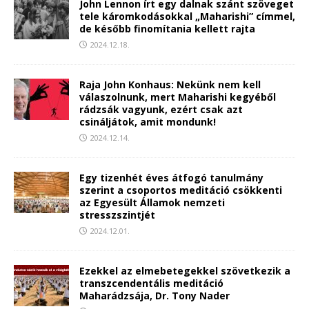
John Lennon írt egy dalnak szánt szöveget
tele káromkodásokkal „Maharishi” címmel,
de később finomítania kellett rajta
2024.12.18.
Raja John Konhaus: Nekünk nem kell
válaszolnunk, mert Maharishi kegyéből
rádzsák vagyunk, ezért csak azt
csináljátok, amit mondunk!
2024.12.14.
Egy tizenhét éves átfogó tanulmány
szerint a csoportos meditáció csökkenti
az Egyesült Államok nemzeti
stresszszintjét
2024.12.01.
Ezekkel az elmebetegekkel szövetkezik a
transzcendentális meditáció
Maharádzsája, Dr. Tony Nader