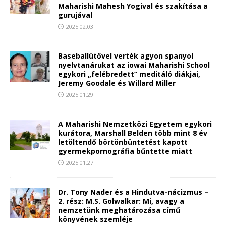
Maharishi Mahesh Yogival és szakítása a
gurujával
2025.02.03.
Baseballütővel verték agyon spanyol
nyelvtanárukat az iowai Maharishi School
egykori „felébredett” meditáló diákjai,
Jeremy Goodale és Willard Miller
2025.01.29.
A Maharishi Nemzetközi Egyetem egykori
kurátora, Marshall Belden több mint 8 év
letöltendő börtönbüntetést kapott
gyermekpornográfia bűntette miatt
2025.01.27.
Dr. Tony Nader és a Hindutva-nácizmus –
2. rész: M.S. Golwalkar: Mi, avagy a
nemzetünk meghatározása című
könyvének szemléje