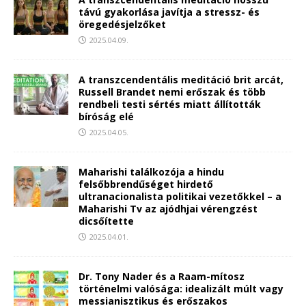
távú gyakorlása javítja a stressz- és
öregedésjelzőket
2025.04.09.
A transzcendentális meditáció brit arcát,
Russell Brandet nemi erőszak és több
rendbeli testi sértés miatt állították
bíróság elé
2025.04.05.
Maharishi találkozója a hindu
felsőbbrendűséget hirdető
ultranacionalista politikai vezetőkkel – a
Maharishi Tv az ajódhjai vérengzést
dicsőítette
2025.04.01.
Dr. Tony Nader és a Raam-mítosz
történelmi valósága: idealizált múlt vagy
messianisztikus és erőszakos