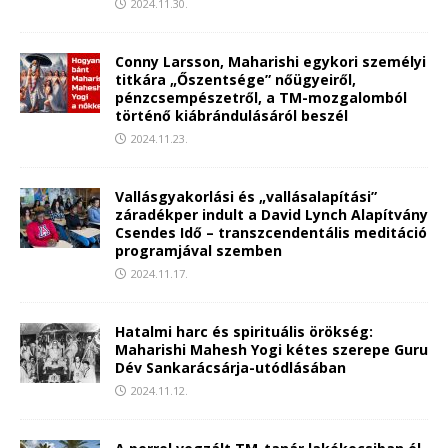
2024.11.30.
Conny Larsson, Maharishi egykori személyi
titkára „Őszentsége” nőügyeiről,
pénzcsempészetről, a TM-mozgalomból
történő kiábrándulásáról beszél
2024.11.23.
Vallásgyakorlási és „vallásalapítási”
záradékper indult a David Lynch Alapítvány
Csendes Idő – transzcendentális meditáció
programjával szemben
2024.11.17.
Hatalmi harc és spirituális örökség:
Maharishi Mahesh Yogi kétes szerepe Guru
Dév Sankarácsárja-utódlásában
2024.11.12.