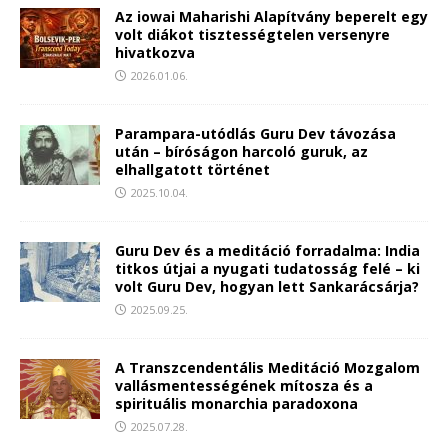
Az iowai Maharishi Alapítvány beperelt egy
volt diákot tisztességtelen versenyre
hivatkozva
2026.01.06.
Parampara-utódlás Guru Dev távozása
után – bíróságon harcoló guruk, az
elhallgatott történet
2025.10.04.
Guru Dev és a meditáció forradalma: India
titkos útjai a nyugati tudatosság felé – ki
volt Guru Dev, hogyan lett Sankarácsárja?
2025.09.25.
A Transzcendentális Meditáció Mozgalom
vallásmentességének mítosza és a
spirituális monarchia paradoxona
2025.07.28.