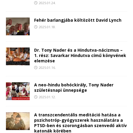
2025.01.24.
Fehér barlangjába költözött David Lynch
2025.01.18.
Dr. Tony Nader és a Hindutva-nácizmus –
1. rész: Savarkar Hindutva című könyvének
elemzése
2025.01.16.
A neo-hindu bohóckirály, Tony Nader
születésnapi ünnepsége
2025.01.12.
A transzcendentális meditáció hatása a
pszichotróp-gyógyszerek használatára a
PTSD-ben és szorongásban szenvedő aktív
katonák körében