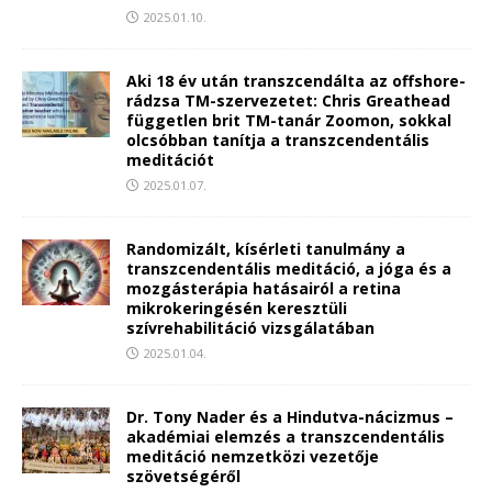
2025.01.10.
Aki 18 év után transzcendálta az offshore-
rádzsa TM-szervezetet: Chris Greathead
független brit TM-tanár Zoomon, sokkal
olcsóbban tanítja a transzcendentális
meditációt
2025.01.07.
Randomizált, kísérleti tanulmány a
transzcendentális meditáció, a jóga és a
mozgásterápia hatásairól a retina
mikrokeringésén keresztüli
szívrehabilitáció vizsgálatában
2025.01.04.
Dr. Tony Nader és a Hindutva-nácizmus –
akadémiai elemzés a transzcendentális
meditáció nemzetközi vezetője
szövetségéről