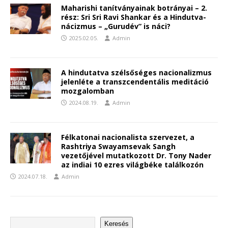
Maharishi tanítványainak botrányai – 2.
rész: Sri Sri Ravi Shankar és a Hindutva-
nácizmus – „Gurudév” is náci?
2025.02.05.
Admin
A hindutatva szélsőséges nacionalizmus
jelenléte a transzcendentális meditáció
mozgalomban
2024.08.19.
Admin
Félkatonai nacionalista szervezet, a
Rashtriya Swayamsevak Sangh
vezetőjével mutatkozott Dr. Tony Nader
az indiai 10 ezres világbéke találkozón
2024.07.18.
Admin
Keresés