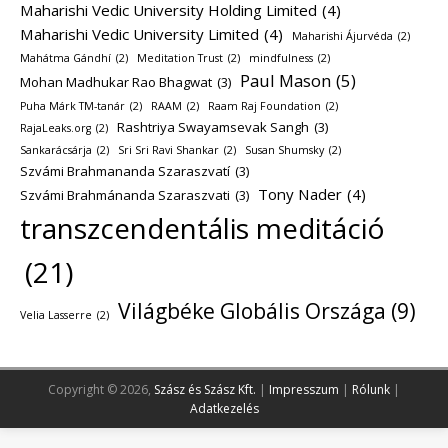
Maharishi Vedic University Holding Limited
(4)
Maharishi Vedic University Limited
(4)
Maharishi Ájurvéda
(2)
Mahátma Gándhí
(2)
Meditation Trust
(2)
mindfulness
(2)
Paul Mason
(5)
Mohan Madhukar Rao Bhagwat
(3)
Puha Márk TM-tanár
(2)
RAAM
(2)
Raam Raj Foundation
(2)
Rashtriya Swayamsevak Sangh
(3)
RajaLeaks.org
(2)
Sankarácsárja
(2)
Sri Sri Ravi Shankar
(2)
Susan Shumsky
(2)
Szvámi Brahmananda Szaraszvatí
(3)
Tony Nader
(4)
Szvámi Brahmánanda Szaraszvati
(3)
transzcendentális meditáció
(21)
Világbéke Globális Országa
(9)
Velia Lasserre
(2)
Copyright © 2026,
Szász és Szász Kft.
|
Impresszum
|
Rólunk
|
Adatkezelés