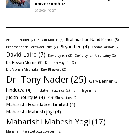
univerzumhoz
2024.10.27.
Brahmachari Nand Kishor
(3)
Antonie Nader
(2)
Bevan Morris
(2)
Bryan Lee
(4)
Brahmananda Saraswati Trust
(2)
Conny Larsson
(2)
David Laird
(7)
David Lynch
(2)
David Lynch Alapítvány
(2)
Dr. Bevan Morris
(3)
Dr. John Hagelin
(2)
Dr. Mohan Madhukar Rao Bhagwat
(2)
Dr. Tony Nader
(25)
Gary Benner
(3)
hindutva
(4)
Hindutva-nácizmus
(2)
John Hagelin
(2)
Judith Bourque
(4)
Kirti Shrivastava
(2)
Maharishi Foundation Limited
(4)
Maharishi Mahesh jógi
(4)
Maharishi Mahesh Yogi
(17)
Maharishi Nemzetközi Egyetem
(2)