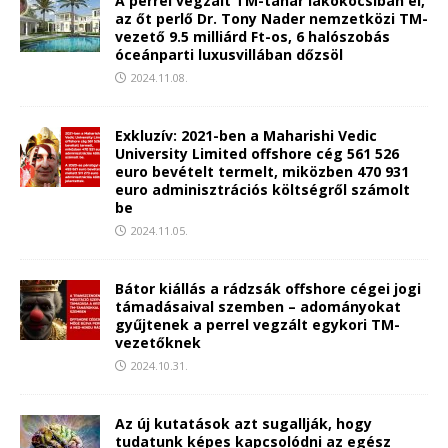
A perrel vegzált TM-tanár lakókocsiban él,
az őt perlő Dr. Tony Nader nemzetközi TM-
vezető 9.5 milliárd Ft-os, 6 halószobás
óceánparti luxusvillában dőzsöl
2024.11.08.
Exkluzív: 2021-ben a Maharishi Vedic
University Limited offshore cég 561 526
euro bevételt termelt, miközben 470 931
euro adminisztrációs költségről számolt
be
2024.11.05.
Bátor kiállás a rádzsák offshore cégei jogi
támadásaival szemben – adományokat
gyűjtenek a perrel vegzált egykori TM-
vezetőknek
2024.10.31.
Az új kutatások azt sugallják, hogy
tudatunk képes kapcsolódni az egész