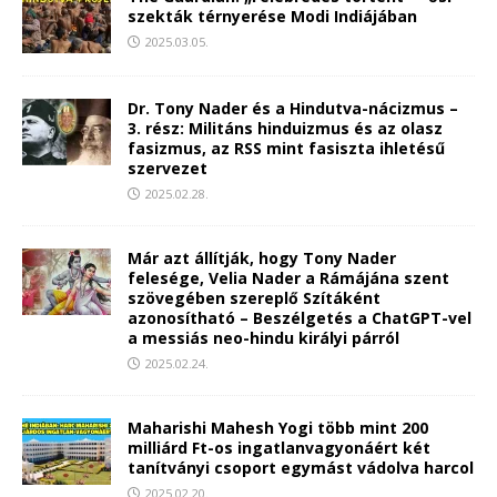
szekták térnyerése Modi Indiájában
2025.03.05.
Dr. Tony Nader és a Hindutva-nácizmus –
3. rész: Militáns hinduizmus és az olasz
fasizmus, az RSS mint fasiszta ihletésű
szervezet
2025.02.28.
Már azt állítják, hogy Tony Nader
felesége, Velia Nader a Rámájána szent
szövegében szereplő Szítáként
azonosítható – Beszélgetés a ChatGPT-vel
a messiás neo-hindu királyi párról
2025.02.24.
Maharishi Mahesh Yogi több mint 200
milliárd Ft-os ingatlanvagyonáért két
tanítványi csoport egymást vádolva harcol
2025.02.20.