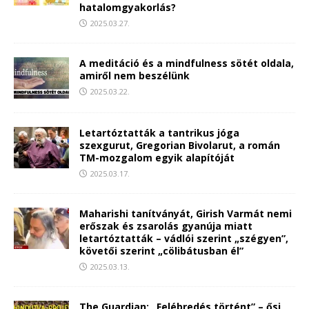
hatalomgyakorlás?
2025.03.27.
A meditáció és a mindfulness sötét oldala,
amiről nem beszélünk
2025.03.22.
Letartóztatták a tantrikus jóga
szexgurut, Gregorian Bivolarut, a román
TM-mozgalom egyik alapítóját
2025.03.17.
Maharishi tanítványát, Girish Varmát nemi
erőszak és zsarolás gyanúja miatt
letartóztatták – vádlói szerint „szégyen”,
követői szerint „cölibátusban él”
2025.03.13.
The Guardian: „Felébredés történt” – ősi