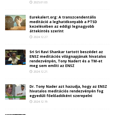
2025.01.03.
Eurekalert.org: A transzcendentális
meditáció a leghatékonyabb a PTSD
kezelésében az eddigi legnagyobb
áttekintés szerint
2024.12.27.
Sri Sri Ravi Shankar tartott beszédet az
ENSZ meditációs világnapjának hivatalos
rendezvényén, Tony Nadert és a TM-et
meg sem említi az ENSZ
2024.12.21.
Dr. Tony Nader azt hazudja, hogy az ENSZ
hivatalos meditációs rendezvényén fog
egyedüli főelőadóként szerepelni
2024.12.19.