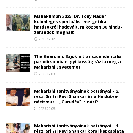
Mahakumbh 2025: Dr. Tony Nader
különleges spirituális-energetikai
hatásokról hadovált, miközben 30 hindu-
zarándok meghalt
2025.02.12.
The Guardian: Bajok a transzcendentális
paradicsomban: gyilkosság rázta meg a
Maharishi Egyetemet
2025.02.09.
Maharishi tanítványainak botrányai – 2.
rész: Sri Sri Ravi Shankar és a Hindutva-
nácizmus – „Gurudév” is náci?
2025.02.05.
Maharishi tanítványainak botrányai – 1.
rész: Sri Sri Ravi Shankar korai kapcsolata