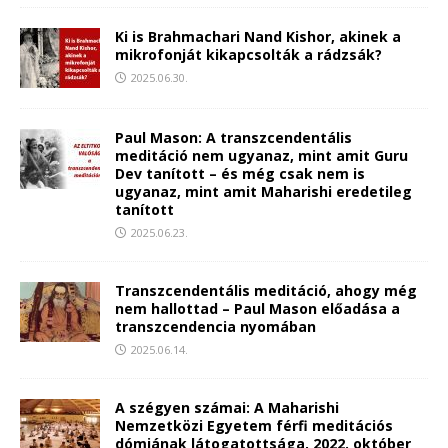
Ki is Brahmachari Nand Kishor, akinek a
mikrofonját kikapcsolták a rádzsák?
2025.06.30.
Paul Mason: A transzcendentális
meditáció nem ugyanaz, mint amit Guru
Dev tanított – és még csak nem is
ugyanaz, mint amit Maharishi eredetileg
tanított
2025.06.23.
Transzcendentális meditáció, ahogy még
nem hallottad – Paul Mason előadása a
transzcendencia nyomában
2025.06.14.
A szégyen számai: A Maharishi
Nemzetközi Egyetem férfi meditációs
dómjának látogatottsága, 2022. október