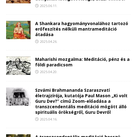
2025.06.11.
A Shankara hagyományvonalához tartozó
erőfeszítés nélküli mantrameditáció
átadása
2025.04.26.
Maharishi mozgalma: Meditáció, pénz és a
földi paradicsom
2025.04.20.
Szvámi Brahmananda Szaraszvatí
életrajzírója, kutatója Paul Mason „Ki volt
Guru Dev?” című Zoom-előadása a
transzcendentális meditáció mögött álló
spirituális örökségről, Guru Devről
2025.04.16.
A transzcendentális meditáció hosszú