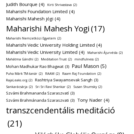
Judith Bourque
(4)
Kirti Shrivastava
(2)
Maharishi Foundation Limited
(4)
Maharishi Mahesh jógi
(4)
Maharishi Mahesh Yogi
(17)
Maharishi Nemzetközi Egyetem
(2)
Maharishi Vedic University Holding Limited
(4)
Maharishi Vedic University Limited
(4)
Maharishi Ájurvéda
(2)
Mahátma Gándhí
(2)
Meditation Trust
(2)
mindfulness
(2)
Paul Mason
(5)
Mohan Madhukar Rao Bhagwat
(3)
Puha Márk TM-tanár
(2)
RAAM
(2)
Raam Raj Foundation
(2)
Rashtriya Swayamsevak Sangh
(3)
RajaLeaks.org
(2)
Sankarácsárja
(2)
Sri Sri Ravi Shankar
(2)
Susan Shumsky
(2)
Szvámi Brahmananda Szaraszvatí
(3)
Tony Nader
(4)
Szvámi Brahmánanda Szaraszvati
(3)
transzcendentális meditáció
(21)