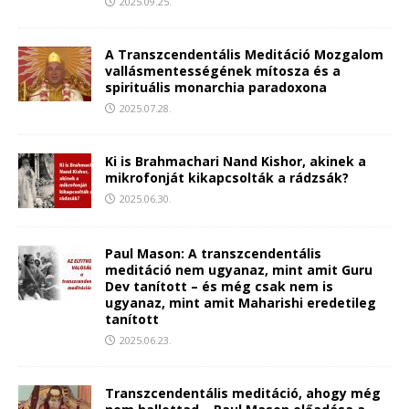
2025.09.25.
A Transzcendentális Meditáció Mozgalom
vallásmentességének mítosza és a
spirituális monarchia paradoxona
2025.07.28.
Ki is Brahmachari Nand Kishor, akinek a
mikrofonját kikapcsolták a rádzsák?
2025.06.30.
Paul Mason: A transzcendentális
meditáció nem ugyanaz, mint amit Guru
Dev tanított – és még csak nem is
ugyanaz, mint amit Maharishi eredetileg
tanított
2025.06.23.
Transzcendentális meditáció, ahogy még