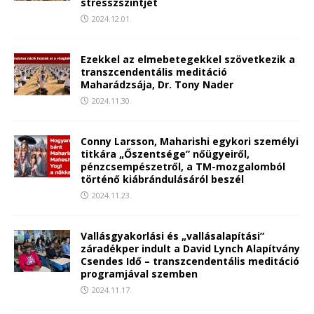
stresszszintjét
2024.12.01.
Ezekkel az elmebetegekkel szövetkezik a
transzcendentális meditáció
Maharádzsája, Dr. Tony Nader
2024.11.30.
Conny Larsson, Maharishi egykori személyi
titkára „Őszentsége” nőügyeiről,
pénzcsempészetről, a TM-mozgalomból
történő kiábrándulásáról beszél
2024.11.23.
Vallásgyakorlási és „vallásalapítási”
záradékper indult a David Lynch Alapítvány
Csendes Idő – transzcendentális meditáció
programjával szemben
2024.11.17.