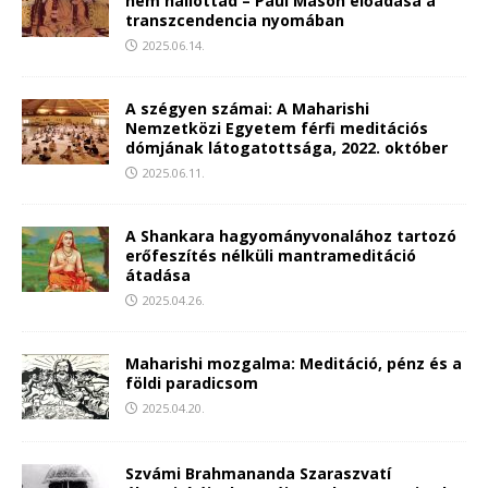
nem hallottad – Paul Mason előadása a
transzcendencia nyomában
2025.06.14.
A szégyen számai: A Maharishi
Nemzetközi Egyetem férfi meditációs
dómjának látogatottsága, 2022. október
2025.06.11.
A Shankara hagyományvonalához tartozó
erőfeszítés nélküli mantrameditáció
átadása
2025.04.26.
Maharishi mozgalma: Meditáció, pénz és a
földi paradicsom
2025.04.20.
Szvámi Brahmananda Szaraszvatí