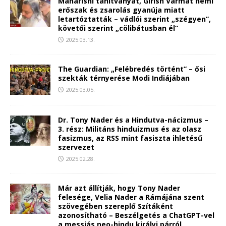
Maharishi tanítványát, Girish Varmát nemi
erőszak és zsarolás gyanúja miatt
letartóztatták – vádlói szerint „szégyen”,
követői szerint „cölibátusban él”
2025.03.13.
The Guardian: „Felébredés történt” – ősi
szekták térnyerése Modi Indiájában
2025.03.05.
Dr. Tony Nader és a Hindutva-nácizmus –
3. rész: Militáns hinduizmus és az olasz
fasizmus, az RSS mint fasiszta ihletésű
szervezet
2025.02.28.
Már azt állítják, hogy Tony Nader
felesége, Velia Nader a Rámájána szent
szövegében szereplő Szítáként
azonosítható – Beszélgetés a ChatGPT-vel
a messiás neo-hindu királyi párról