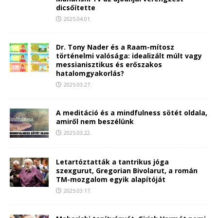
dicsőítette
2025.04.01.
Dr. Tony Nader és a Raam-mítosz
történelmi valósága: idealizált múlt vagy
messianisztikus és erőszakos
hatalomgyakorlás?
2025.03.27.
A meditáció és a mindfulness sötét oldala,
amiről nem beszélünk
2025.03.22.
Letartóztatták a tantrikus jóga
szexgurut, Gregorian Bivolarut, a román
TM-mozgalom egyik alapítóját
2025.03.17.