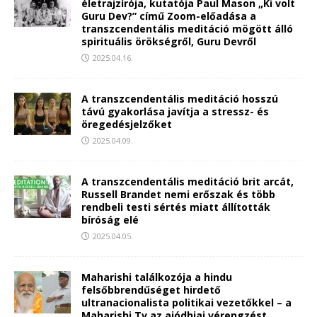
életrajzírója, kutatója Paul Mason „Ki volt
Guru Dev?” című Zoom-előadása a
transzcendentális meditáció mögött álló
spirituális örökségről, Guru Devről
2025.04.16.
A transzcendentális meditáció hosszú
távú gyakorlása javítja a stressz- és
öregedésjelzőket
2025.04.09.
A transzcendentális meditáció brit arcát,
Russell Brandet nemi erőszak és több
rendbeli testi sértés miatt állították
bíróság elé
2025.04.05.
Maharishi találkozója a hindu
felsőbbrendűséget hirdető
ultranacionalista politikai vezetőkkel – a
Maharishi Tv az ajódhjai vérengzést