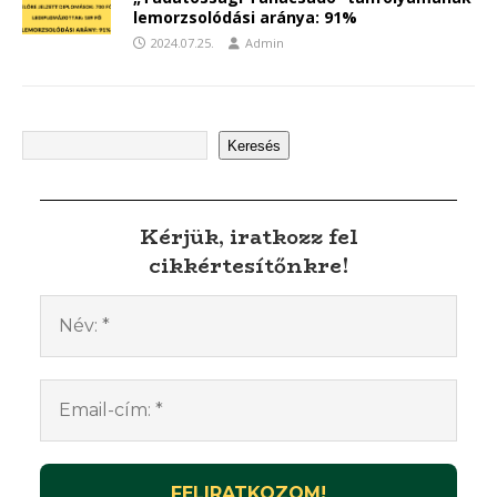
lemorzsolódási aránya: 91%
2024.07.25.
Admin
Keresés
Kérjük, iratkozz fel
cikkértesítőnkre!