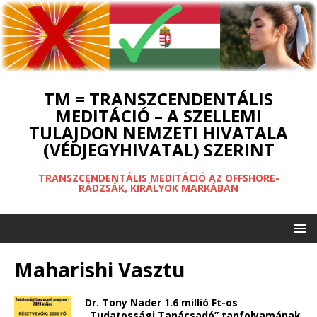
TM = TRANSZCENDENTÁLIS
MEDITÁCIÓ – A SZELLEMI
TULAJDON NEMZETI HIVATALA
(VÉDJEGYHIVATAL) SZERINT
TRANSZCENDENTÁLIS MEDITÁCIÓ AZ OFFSHORE-
RÁDZSÁK, KIRÁLYOK MARKÁBAN
Maharishi Vasztu
Dr. Tony Nader 1.6 millió Ft-os
„Tudatossági Tanácsadó” tanfolyamának