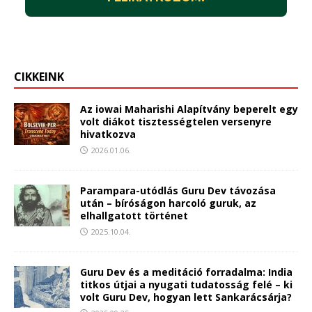
CIKKEINK
Az iowai Maharishi Alapítvány beperelt egy
volt diákot tisztességtelen versenyre
hivatkozva
2026.01.06.
Parampara-utódlás Guru Dev távozása
után – bíróságon harcoló guruk, az
elhallgatott történet
2025.10.04.
Guru Dev és a meditáció forradalma: India
titkos útjai a nyugati tudatosság felé – ki
volt Guru Dev, hogyan lett Sankarácsárja?