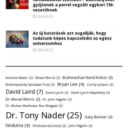
gyűjtenek a perrel vegzált egykori TM-
vezetőknek
2024.10.31.
Az új kutatások azt sugallják, hogy
tudatunk képes kapcsolódni az egész
univerzumhoz
2024.10.27.
Brahmachari Nand Kishor
(3)
Antonie Nader
(2)
Bevan Morris
(2)
Bryan Lee
(4)
Brahmananda Saraswati Trust
(2)
Conny Larsson
(2)
David Laird
(7)
David Lynch
(2)
David Lynch Alapítvány
(2)
Dr. Bevan Morris
(3)
Dr. John Hagelin
(2)
Dr. Mohan Madhukar Rao Bhagwat
(2)
Dr. Tony Nader
(25)
Gary Benner
(3)
hindutva
(4)
Hindutva-nácizmus
(2)
John Hagelin
(2)