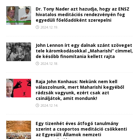
Dr. Tony Nader azt hazudja, hogy az ENSZ
hivatalos meditációs rendezvényén fog
egyedüli főelőadóként szerepelni
2024.12.19.
John Lennon írt egy dalnak szánt szöveget
tele káromkodásokkal „Maharishi” címmel,
de később finomítania kellett rajta
2024.12.18.
Raja John Konhaus: Nekünk nem kell
válaszolnunk, mert Maharishi kegyéből
rádzsák vagyunk, ezért csak azt
csináljátok, amit mondunk!
2024.12.14.
Egy tizenhét éves átfogó tanulmány
szerint a csoportos meditáció csökkenti
az Egyesült Államok nemzeti