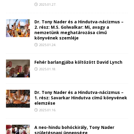
2025.01.27.
Dr. Tony Nader és a Hindutva-nácizmus –
2. rész: M.S. Golwalkar: Mi, avagy a
nemzetünk meghatározása című
könyvének szemléje
2025.01.24.
Fehér barlangjába költözött David Lynch
2025.01.18.
Dr. Tony Nader és a Hindutva-nácizmus –
1. rész: Savarkar Hindutva című könyvének
elemzése
2025.01.16.
A neo-hindu bohóckirály, Tony Nader
születésnapi ünnepsége