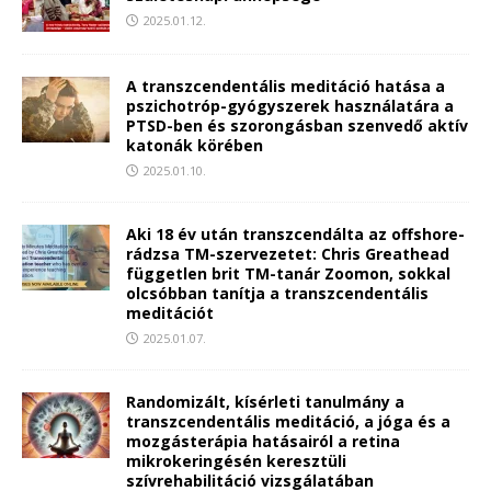
2025.01.12.
A transzcendentális meditáció hatása a
pszichotróp-gyógyszerek használatára a
PTSD-ben és szorongásban szenvedő aktív
katonák körében
2025.01.10.
Aki 18 év után transzcendálta az offshore-
rádzsa TM-szervezetet: Chris Greathead
független brit TM-tanár Zoomon, sokkal
olcsóbban tanítja a transzcendentális
meditációt
2025.01.07.
Randomizált, kísérleti tanulmány a
transzcendentális meditáció, a jóga és a
mozgásterápia hatásairól a retina
mikrokeringésén keresztüli
szívrehabilitáció vizsgálatában