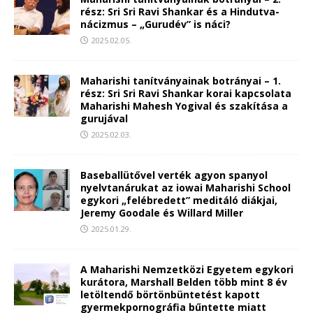
rész: Sri Sri Ravi Shankar és a Hindutva-
nácizmus – „Gurudév” is náci?
2025.02.05.
Maharishi tanítványainak botrányai – 1.
rész: Sri Sri Ravi Shankar korai kapcsolata
Maharishi Mahesh Yogival és szakítása a
gurujával
2025.02.03.
Baseballütővel verték agyon spanyol
nyelvtanárukat az iowai Maharishi School
egykori „felébredett” meditáló diákjai,
Jeremy Goodale és Willard Miller
2025.01.29.
A Maharishi Nemzetközi Egyetem egykori
kurátora, Marshall Belden több mint 8 év
letöltendő börtönbüntetést kapott
gyermekpornográfia bűntette miatt