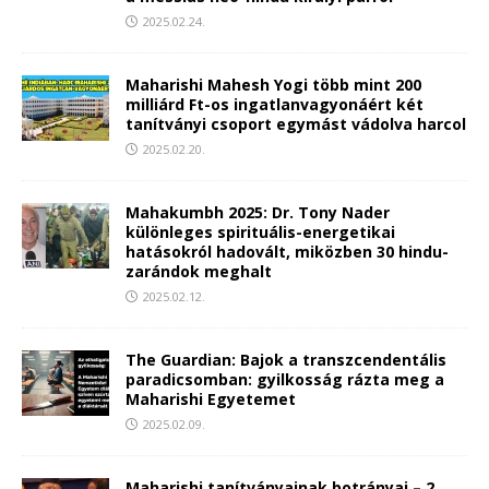
2025.02.24.
Maharishi Mahesh Yogi több mint 200
milliárd Ft-os ingatlanvagyonáért két
tanítványi csoport egymást vádolva harcol
2025.02.20.
Mahakumbh 2025: Dr. Tony Nader
különleges spirituális-energetikai
hatásokról hadovált, miközben 30 hindu-
zarándok meghalt
2025.02.12.
The Guardian: Bajok a transzcendentális
paradicsomban: gyilkosság rázta meg a
Maharishi Egyetemet
2025.02.09.
Maharishi tanítványainak botrányai – 2.