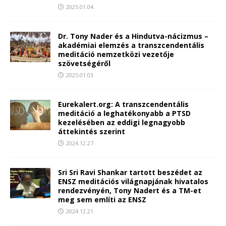
2025.01.04.
Dr. Tony Nader és a Hindutva-nácizmus –
akadémiai elemzés a transzcendentális
meditáció nemzetközi vezetője
szövetségéről
2025.01.03.
Eurekalert.org: A transzcendentális
meditáció a leghatékonyabb a PTSD
kezelésében az eddigi legnagyobb
áttekintés szerint
2024.12.27.
Sri Sri Ravi Shankar tartott beszédet az
ENSZ meditációs világnapjának hivatalos
rendezvényén, Tony Nadert és a TM-et
meg sem említi az ENSZ
2024.12.21.