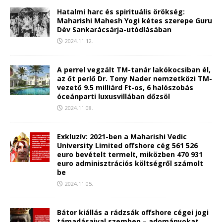
Hatalmi harc és spirituális örökség:
Maharishi Mahesh Yogi kétes szerepe Guru
Dév Sankarácsárja-utódlásában
2024.11.12.
A perrel vegzált TM-tanár lakókocsiban él,
az őt perlő Dr. Tony Nader nemzetközi TM-
vezető 9.5 milliárd Ft-os, 6 halószobás
óceánparti luxusvillában dőzsöl
2024.11.08.
Exkluzív: 2021-ben a Maharishi Vedic
University Limited offshore cég 561 526
euro bevételt termelt, miközben 470 931
euro adminisztrációs költségről számolt
be
2024.11.05.
Bátor kiállás a rádzsák offshore cégei jogi
támadásaival szemben – adományokat