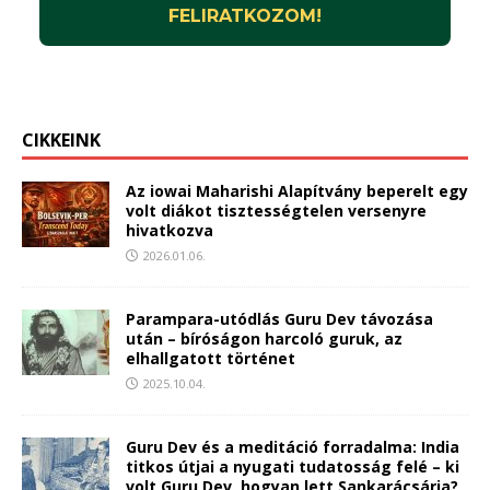
CIKKEINK
Az iowai Maharishi Alapítvány beperelt egy
volt diákot tisztességtelen versenyre
hivatkozva
2026.01.06.
Parampara-utódlás Guru Dev távozása
után – bíróságon harcoló guruk, az
elhallgatott történet
2025.10.04.
Guru Dev és a meditáció forradalma: India
titkos útjai a nyugati tudatosság felé – ki
volt Guru Dev, hogyan lett Sankarácsárja?