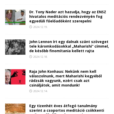
Dr. Tony Nader azt hazudja, hogy az ENSZ
hivatalos meditációs rendezvényén fog
egyedüli főelőadóként szerepelni
2024.12.19.
John Lennon írt egy dalnak szánt szöveget
tele káromkodásokkal „Maharishi” címmel,
de később finomítania kellett rajta
2024.12.18.
Raja John Konhaus: Nekünk nem kell
válaszolnunk, mert Maharishi kegyéből
rádzsák vagyunk, ezért csak azt
csináljátok, amit mondunk!
2024.12.14.
Egy tizenhét éves átfogó tanulmány
szerint a csoportos meditáció csökkenti