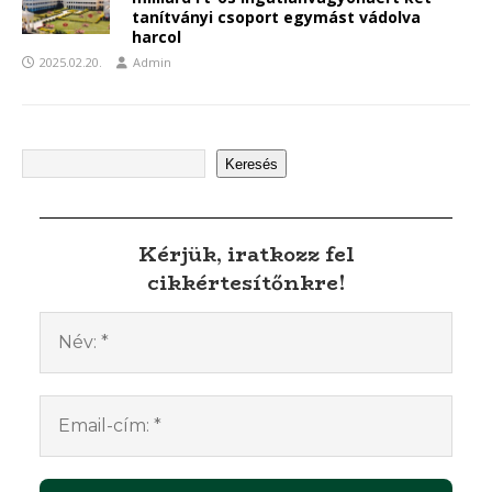
tanítványi csoport egymást vádolva
harcol
2025.02.20.
Admin
Keresés
Kérjük, iratkozz fel
cikkértesítőnkre!