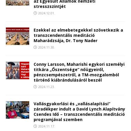
az Egyesült Államok nemzeti
stresszszintjét
2024.12.01.
Ezekkel az elmebetegekkel szövetkezik a
transzcendentális meditáció
Maharádzsája, Dr. Tony Nader
2024.11.30.
Conny Larsson, Maharishi egykori személyi
titkára „Őszentsége” nőügyeiről,
pénzcsempészetről, a TM-mozgalomból
történő kiábrándulásáról beszél
2024.11.23.
Vallásgyakorlási és „vallásalapítási”
záradékper indult a David Lynch Alapítvány
Csendes Idő – transzcendentális meditáció
programjával szemben
2024.11.17.