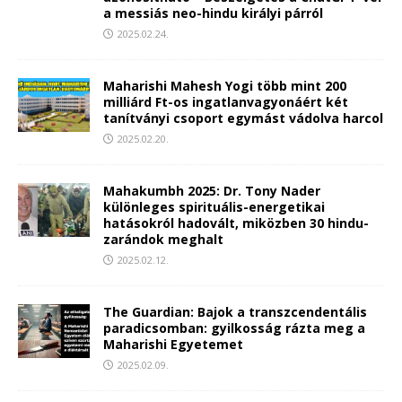
a messiás neo-hindu királyi párról
2025.02.24.
Maharishi Mahesh Yogi több mint 200
milliárd Ft-os ingatlanvagyonáért két
tanítványi csoport egymást vádolva harcol
2025.02.20.
Mahakumbh 2025: Dr. Tony Nader
különleges spirituális-energetikai
hatásokról hadovált, miközben 30 hindu-
zarándok meghalt
2025.02.12.
The Guardian: Bajok a transzcendentális
paradicsomban: gyilkosság rázta meg a
Maharishi Egyetemet
2025.02.09.