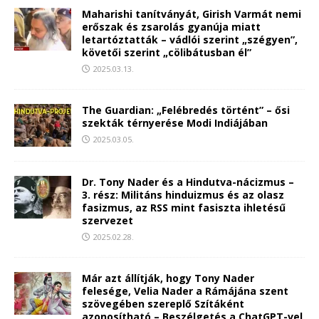
Maharishi tanítványát, Girish Varmát nemi
erőszak és zsarolás gyanúja miatt
letartóztatták – vádlói szerint „szégyen”,
követői szerint „cölibátusban él”
2025.03.13.
The Guardian: „Felébredés történt” – ősi
szekták térnyerése Modi Indiájában
2025.03.05.
Dr. Tony Nader és a Hindutva-nácizmus –
3. rész: Militáns hinduizmus és az olasz
fasizmus, az RSS mint fasiszta ihletésű
szervezet
2025.02.28.
Már azt állítják, hogy Tony Nader
felesége, Velia Nader a Rámájána szent
szövegében szereplő Szítáként
azonosítható – Beszélgetés a ChatGPT-vel