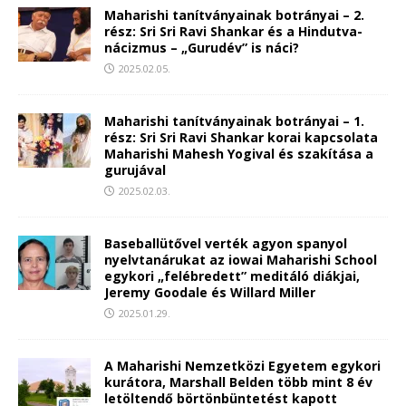
Maharishi tanítványainak botrányai – 2.
rész: Sri Sri Ravi Shankar és a Hindutva-
nácizmus – „Gurudév” is náci?
2025.02.05.
Maharishi tanítványainak botrányai – 1.
rész: Sri Sri Ravi Shankar korai kapcsolata
Maharishi Mahesh Yogival és szakítása a
gurujával
2025.02.03.
Baseballütővel verték agyon spanyol
nyelvtanárukat az iowai Maharishi School
egykori „felébredett” meditáló diákjai,
Jeremy Goodale és Willard Miller
2025.01.29.
A Maharishi Nemzetközi Egyetem egykori
kurátora, Marshall Belden több mint 8 év
letöltendő börtönbüntetést kapott