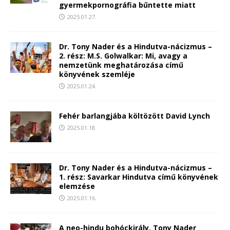
gyermekpornográfia bűntette miatt
2025.01.27.
Dr. Tony Nader és a Hindutva-nácizmus –
2. rész: M.S. Golwalkar: Mi, avagy a
nemzetünk meghatározása című
könyvének szemléje
2025.01.24.
Fehér barlangjába költözött David Lynch
2025.01.18.
Dr. Tony Nader és a Hindutva-nácizmus –
1. rész: Savarkar Hindutva című könyvének
elemzése
2025.01.16.
A neo-hindu bohóckirály, Tony Nader