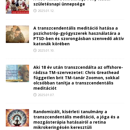
születésnapi ünnepsége
2025.01.12.
A transzcendentális meditáció hatása a
pszichotróp-gyógyszerek használatára a
PTSD-ben és szorongásban szenvedő aktív
katonák körében
2025.01.10.
Aki 18 év után transzcendálta az offshore-
rádzsa TM-szervezetet: Chris Greathead
független brit TM-tanár Zoomon, sokkal
olcsóbban tanítja a transzcendentális
meditációt
2025.01.07.
Randomizált, kísérleti tanulmány a
transzcendentális meditáció, a jóga és a
mozgásterápia hatásairól a retina
mikrokeringésén keresztüli