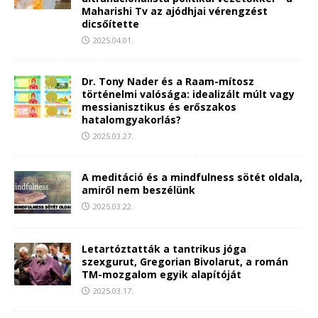
Maharishi Tv az ajódhjai vérengzést
dicsőítette
2025.04.01.
Dr. Tony Nader és a Raam-mítosz
történelmi valósága: idealizált múlt vagy
messianisztikus és erőszakos
hatalomgyakorlás?
2025.03.27.
A meditáció és a mindfulness sötét oldala,
amiről nem beszélünk
2025.03.22.
Letartóztatták a tantrikus jóga
szexgurut, Gregorian Bivolarut, a román
TM-mozgalom egyik alapítóját
2025.03.17.