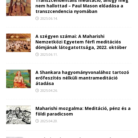
Transzcendentális meditáció, ahogy még
nem hallottad – Paul Mason előadása a
transzcendencia nyomában
2025.06.14.
A szégyen számai: A Maharishi
Nemzetközi Egyetem férfi meditációs
dómjának látogatottsága, 2022. október
2025.06.11.
A Shankara hagyományvonalához tartozó
erőfeszítés nélküli mantrameditáció
átadása
2025.04.26.
Maharishi mozgalma: Meditáció, pénz és a
földi paradicsom
2025.04.20.