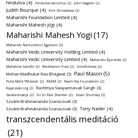
hindutva
(4)
Hindutva-nácizmus
(2)
John Hagelin
(2)
Judith Bourque
(4)
Kirti Shrivastava
(2)
Maharishi Foundation Limited
(4)
Maharishi Mahesh jógi
(4)
Maharishi Mahesh Yogi
(17)
Maharishi Nemzetközi Egyetem
(2)
Maharishi Vedic University Holding Limited
(4)
Maharishi Vedic University Limited
(4)
Maharishi Ájurvéda
(2)
Mahátma Gándhí
(2)
Meditation Trust
(2)
mindfulness
(2)
Paul Mason
(5)
Mohan Madhukar Rao Bhagwat
(3)
Puha Márk TM-tanár
(2)
RAAM
(2)
Raam Raj Foundation
(2)
Rashtriya Swayamsevak Sangh
(3)
RajaLeaks.org
(2)
Sankarácsárja
(2)
Sri Sri Ravi Shankar
(2)
Susan Shumsky
(2)
Szvámi Brahmananda Szaraszvatí
(3)
Tony Nader
(4)
Szvámi Brahmánanda Szaraszvati
(3)
transzcendentális meditáció
(21)