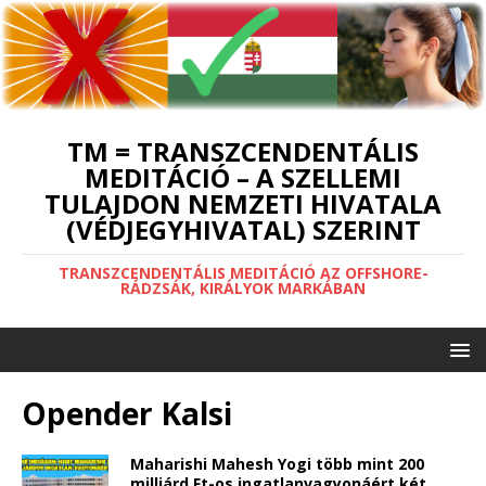
TM = TRANSZCENDENTÁLIS
MEDITÁCIÓ – A SZELLEMI
TULAJDON NEMZETI HIVATALA
(VÉDJEGYHIVATAL) SZERINT
TRANSZCENDENTÁLIS MEDITÁCIÓ AZ OFFSHORE-
RÁDZSÁK, KIRÁLYOK MARKÁBAN
Opender Kalsi
Maharishi Mahesh Yogi több mint 200
milliárd Ft-os ingatlanvagyonáért két