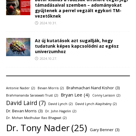
támadásaival szemben – adományokat
gyűjtenek a perrel vegzált egykori TM-
vezetőknek
2024.10.31.
Az új kutatások azt sugallják, hogy
tudatunk képes kapcsolódni az egész
univerzumhoz
2024.10.27.
Brahmachari Nand Kishor
(3)
Antonie Nader
(2)
Bevan Morris
(2)
Bryan Lee
(4)
Brahmananda Saraswati Trust
(2)
Conny Larsson
(2)
David Laird
(7)
David Lynch
(2)
David Lynch Alapítvány
(2)
Dr. Bevan Morris
(3)
Dr. John Hagelin
(2)
Dr. Mohan Madhukar Rao Bhagwat
(2)
Dr. Tony Nader
(25)
Gary Benner
(3)