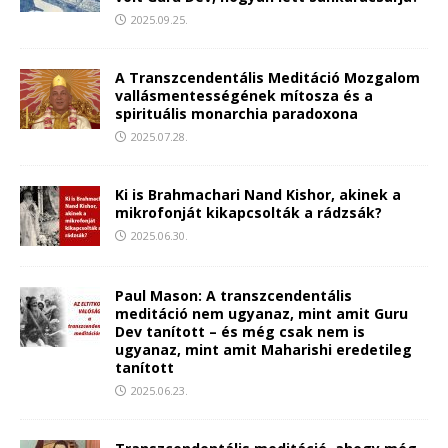
2025.09.25.
A Transzcendentális Meditáció Mozgalom
vallásmentességének mítosza és a
spirituális monarchia paradoxona
2025.07.28.
Ki is Brahmachari Nand Kishor, akinek a
mikrofonját kikapcsolták a rádzsák?
2025.06.30.
Paul Mason: A transzcendentális
meditáció nem ugyanaz, mint amit Guru
Dev tanított – és még csak nem is
ugyanaz, mint amit Maharishi eredetileg
tanított
2025.06.23.