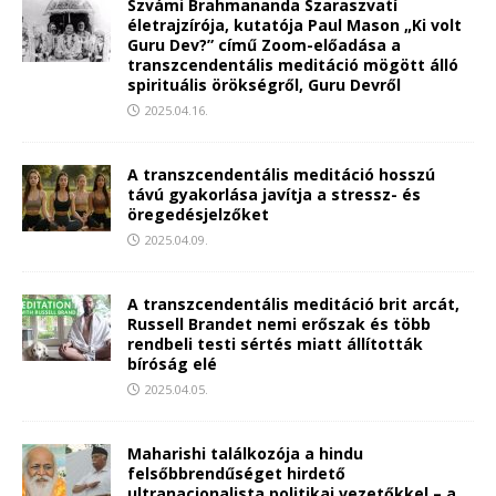
Szvámi Brahmananda Szaraszvatí
életrajzírója, kutatója Paul Mason „Ki volt
Guru Dev?” című Zoom-előadása a
transzcendentális meditáció mögött álló
spirituális örökségről, Guru Devről
2025.04.16.
A transzcendentális meditáció hosszú
távú gyakorlása javítja a stressz- és
öregedésjelzőket
2025.04.09.
A transzcendentális meditáció brit arcát,
Russell Brandet nemi erőszak és több
rendbeli testi sértés miatt állították
bíróság elé
2025.04.05.
Maharishi találkozója a hindu
felsőbbrendűséget hirdető
ultranacionalista politikai vezetőkkel – a