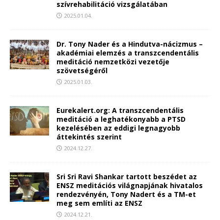
szívrehabilitáció vizsgálatában
2025.01.04.
Dr. Tony Nader és a Hindutva-nácizmus –
akadémiai elemzés a transzcendentális
meditáció nemzetközi vezetője
szövetségéről
2025.01.03.
Eurekalert.org: A transzcendentális
meditáció a leghatékonyabb a PTSD
kezelésében az eddigi legnagyobb
áttekintés szerint
2024.12.27.
Sri Sri Ravi Shankar tartott beszédet az
ENSZ meditációs világnapjának hivatalos
rendezvényén, Tony Nadert és a TM-et
meg sem említi az ENSZ
2024.12.21.