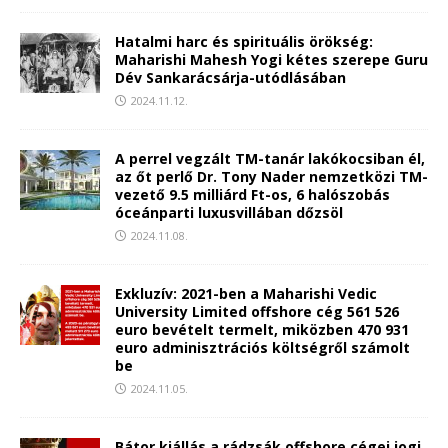
Hatalmi harc és spirituális örökség:
Maharishi Mahesh Yogi kétes szerepe Guru
Dév Sankarácsárja-utódlásában
2024.11.12.
A perrel vegzált TM-tanár lakókocsiban él,
az őt perlő Dr. Tony Nader nemzetközi TM-
vezető 9.5 milliárd Ft-os, 6 halószobás
óceánparti luxusvillában dőzsöl
2024.11.08.
Exkluzív: 2021-ben a Maharishi Vedic
University Limited offshore cég 561 526
euro bevételt termelt, miközben 470 931
euro adminisztrációs költségről számolt
be
2024.11.05.
Bátor kiállás a rádzsák offshore cégei jogi