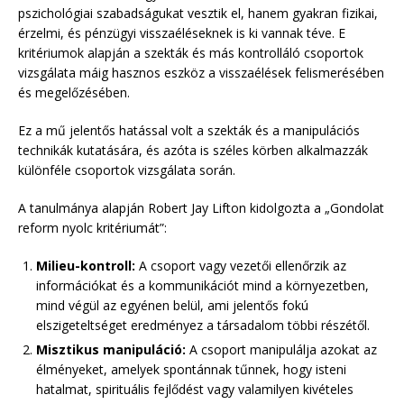
pszichológiai szabadságukat vesztik el, hanem gyakran fizikai,
érzelmi, és pénzügyi visszaéléseknek is ki vannak téve. E
kritériumok alapján a szekták és más kontrolláló csoportok
vizsgálata máig hasznos eszköz a visszaélések felismerésében
és megelőzésében.
Ez a mű jelentős hatással volt a szekták és a manipulációs
technikák kutatására, és azóta is széles körben alkalmazzák
különféle csoportok vizsgálata során.
A tanulmánya alapján Robert Jay Lifton kidolgozta a „Gondolat
reform nyolc kritériumát”:
Milieu-kontroll:
A csoport vagy vezetői ellenőrzik az
információkat és a kommunikációt mind a környezetben,
mind végül az egyénen belül, ami jelentős fokú
elszigeteltséget eredményez a társadalom többi részétől.
Misztikus manipuláció:
A csoport manipulálja azokat az
élményeket, amelyek spontánnak tűnnek, hogy isteni
hatalmat, spirituális fejlődést vagy valamilyen kivételes