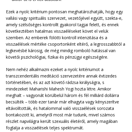
Ezek a nyolc kritérium pontosan meghatározhatják, hogy egy
vallási vagy spirituális szervezet, vezetőjével együtt, szekta-e,
amely szélsőséges kontrollt gyakorol tagjai felett, és ennek
következtében hatalmas visszaéléseket követ el velük
szemben. Az emberek fölötti kontroll intenzitása és a
visszaélések mértéke csoportonként eltérő, a legrosszabbtól a
legkevésbé károsig, de még mindig romboló hatással van
követői pszichológiai, fizikai és pénzügyi egészségére.
Nem nehéz alkalmazni ezeket a nyolc kritériumot a
transzcendentális meditáció szervezetére annak évtizedes
történetében, és az azt követő rádzsa királyságra, s
mindezeket Maharishi Mahesh Yogi hozta létre. Amikor
meghalt – vagyonát körülbelül három és fél milliárd dollárra
becsülték – több ezer tanár már elhagyta vagy kényszerítve
eltávolították, és hatalommal való visszaélések sorozata
bontakozott ki, amelyről most már tudunk, mivel számos
részlet napvilágra került szexuális életéről, amely magában
foglalja a visszaélések teljes spektrumát.