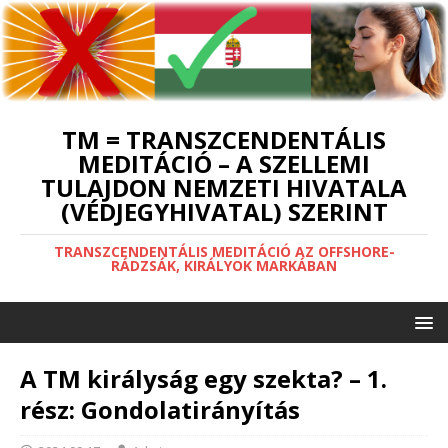
TM = TRANSZCENDENTÁLIS
MEDITÁCIÓ – A SZELLEMI
TULAJDON NEMZETI HIVATALA
(VÉDJEGYHIVATAL) SZERINT
TRANSZCENDENTÁLIS MEDITÁCIÓ AZ OFFSHORE-
RÁDZSÁK, KIRÁLYOK MARKÁBAN
A TM királyság egy szekta? – 1.
rész: Gondolatirányítás