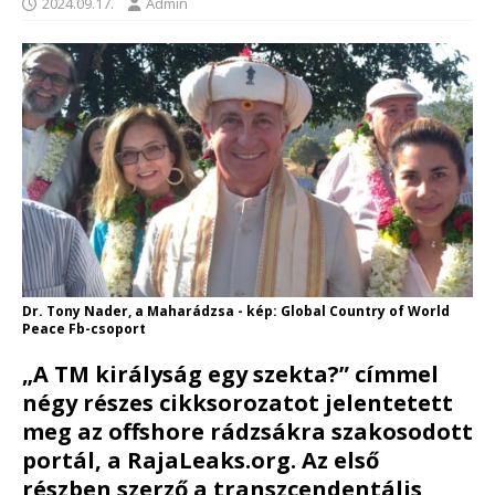
2024.09.17.
Admin
Dr. Tony Nader, a Maharádzsa - kép: Global Country of World
Peace Fb-csoport
„A TM királyság egy szekta?” címmel
négy részes cikksorozatot jelentetett
meg az offshore rádzsákra szakosodott
portál, a RajaLeaks.org. Az első
részben szerző a transzcendentális