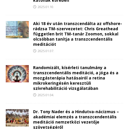
katonák körében
2025.01.10.
Aki 18 év után transzcendálta az offshore-
rádzsa TM-szervezetet: Chris Greathead
független brit TM-tanár Zoomon, sokkal
olcsóbban tanítja a transzcendentális
meditációt
2025.01.07.
Randomizált, kísérleti tanulmány a
transzcendentális meditáció, a jóga és a
mozgásterápia hatásairól a retina
mikrokeringésén keresztüli
szívrehabilitáció vizsgálatában
2025.01.04.
Dr. Tony Nader és a Hindutva-nácizmus –
akadémiai elemzés a transzcendentális
meditáció nemzetközi vezetője
szövetségéről