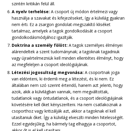
szintén kritikán felül áll.
A nyelv terhelése:
A csoport új módon értelmezi vagy
használja a szavakat és kifejezéseket, így a külvilág gyakran
nem érti. Ez a zsargon gondolat-megszakító kliséket
tartalmaz, amelyek a tagok gondolkodását a csoport
gondolkodásmódjához igazítják.
Doktrína a személy fölött:
A tagok személyes élményei
alárendeltek a szent tudománynak; a tagoknak tagadniuk
vagy újraértelmezniük kell minden ellentétes élményt, hogy
az megfeleljen a csoport ideológiájának.
Létezési jogosultság megvonása:
A csoportnak joga
van eldönteni, ki érdemli meg a létezést, és ki nem. Ez
általában nem szó szerint értendő, hanem azt jelenti, hogy
azok, akik a külvilágban vannak, nem megváltottak,
tudatlanok vagy öntudatlanok, és a csoport ideológiájának
követésére kell őket kényszeríteni. Ha nem csatlakoznak a
csoporthoz vagy kritizálják azt, akkor a tagoknak el kell
utasítaniuk őket. Így a külvilág elveszíti minden hitelességét.
Ezzel egyidejűleg, ha bármely tag elhagyja a csoportot,
akkor őt is el kell utasítani.