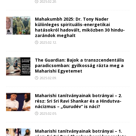
2025.02.20.
Mahakumbh 2025: Dr. Tony Nader
különleges spirituális-energetikai
hatásokról hadovált, miközben 30 hindu-
zarándok meghalt
2025.02.12.
The Guardian: Bajok a transzcendentális
paradicsomban: gyilkosság rázta meg a
Maharishi Egyetemet
2025.02.09.
Maharishi tanítványainak botrányai – 2.
rész: Sri Sri Ravi Shankar és a Hindutva-
nácizmus – „Gurudév” is náci?
2025.02.05.
Maharishi tanítványainak botrányai – 1.