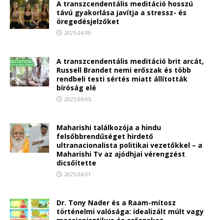
A transzcendentális meditáció hosszú
távú gyakorlása javítja a stressz- és
öregedésjelzőket
2025.04.09.
A transzcendentális meditáció brit arcát,
Russell Brandet nemi erőszak és több
rendbeli testi sértés miatt állították
bíróság elé
2025.04.05.
Maharishi találkozója a hindu
felsőbbrendűséget hirdető
ultranacionalista politikai vezetőkkel – a
Maharishi Tv az ajódhjai vérengzést
dicsőítette
2025.04.01.
Dr. Tony Nader és a Raam-mítosz
történelmi valósága: idealizált múlt vagy