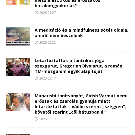
messianisztikus és erőszakos
hatalomgyakorlás?
2025.03.27.
A meditáció és a mindfulness sötét oldala,
amiről nem beszélünk
2025.03.22.
Letartóztatták a tantrikus jóga
szexgurut, Gregorian Bivolarut, a román
TM-mozgalom egyik alapítóját
2025.03.17.
Maharishi tanítványát, Girish Varmát nemi
erőszak és zsarolás gyanúja miatt
letartóztatták – vádlói szerint „szégyen”,
követői szerint „cölibátusban él”
2025.03.13.