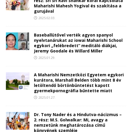
rész: Sri Sri Ravi Shankar korai kapcsolata
Maharishi Mahesh Yogival és szakítása a
gurujával
2025.02.03.
Baseballütővel verték agyon spanyol
nyelvtanárukat az iowai Maharishi School
egykori „felébredett” meditáló diákjai,
Jeremy Goodale és Willard Miller
2025.01.29.
A Maharishi Nemzetközi Egyetem egykori
kurátora, Marshall Belden több mint 8 év
letöltendő börtönbüntetést kapott
gyermekpornográfia bűntette miatt
2025.01.27.
Dr. Tony Nader és a Hindutva-nácizmus –
2. rész: M.S. Golwalkar: Mi, avagy a
nemzetünk meghatározása című
könyvének szemléje