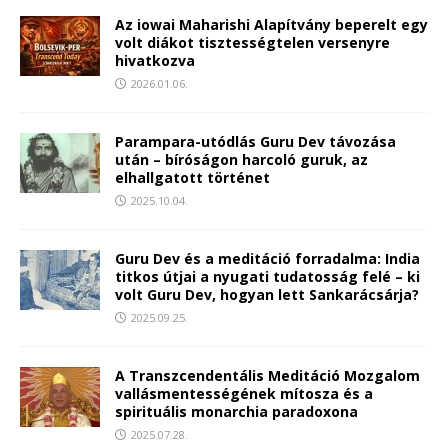
Az iowai Maharishi Alapítvány beperelt egy
volt diákot tisztességtelen versenyre
hivatkozva
2026.01.06.
Parampara-utódlás Guru Dev távozása
után – bíróságon harcoló guruk, az
elhallgatott történet
2025.10.04.
Guru Dev és a meditáció forradalma: India
titkos útjai a nyugati tudatosság felé – ki
volt Guru Dev, hogyan lett Sankarácsárja?
2025.09.25.
A Transzcendentális Meditáció Mozgalom
vallásmentességének mítosza és a
spirituális monarchia paradoxona
2025.07.28.