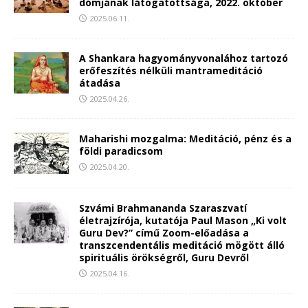
dómjának látogatottsága, 2022. október
2025.06.11.
A Shankara hagyományvonalához tartozó
erőfeszítés nélküli mantrameditáció
átadása
2025.04.26.
Maharishi mozgalma: Meditáció, pénz és a
földi paradicsom
2025.04.20.
Szvámi Brahmananda Szaraszvatí
életrajzírója, kutatója Paul Mason „Ki volt
Guru Dev?” című Zoom-előadása a
transzcendentális meditáció mögött álló
spirituális örökségről, Guru Devről
2025.04.16.