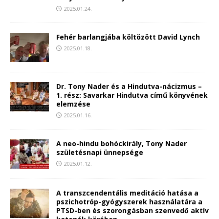
2025.01.24.
Fehér barlangjába költözött David Lynch
2025.01.18.
Dr. Tony Nader és a Hindutva-nácizmus –
1. rész: Savarkar Hindutva című könyvének
elemzése
2025.01.16.
A neo-hindu bohóckirály, Tony Nader
születésnapi ünnepsége
2025.01.12.
A transzcendentális meditáció hatása a
pszichotróp-gyógyszerek használatára a
PTSD-ben és szorongásban szenvedő aktív