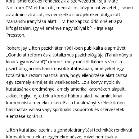
körű ismeretekkel rendelkezik a szervezetről. Raja Mare
Nostrum TM-et tanított, meditációs központot vezetett, ismeri
az adminisztrációt, és nemzetközi projekteken dolgozott
Maharishi irányítása alatt. TM-hez kapcsolódó önéletrajza
kifogástalan, így véleménye nagy súllyal bír – írja Raja
Presston.
Robert Jay Lifton pszichiáter 1961-ben publikálta alapművét:
„Gondolat reform és a totalizmus pszichológiája (Tanulmány a
kínai ‘agymosásról’)” címmel, mely mérföldkőnek számít a
pszichológiai mechanizmusok kutatásában, amelyeket egy
totalitárius rezsim használ arra, hogy ellenőrzése alatt tartsa
egy személy elméjét és viselkedését. Ez a könyv nyolc év
kutatásának eredménye, amely amerikai katonákon alapult,
akiket foglyul ejtettek a koreai háború alatt, valamint kínai
kommunista menekülteken. Ezt a tanulmányt széleskörűen
használták vallási vagy spirituális csoportok és szervezetek
elemzése során is.
Lifton kutatásai szerint a gondolatirányítási technikák rendkívül
károsak lehetnek az egyénekre nézve, mivel nemcsak a