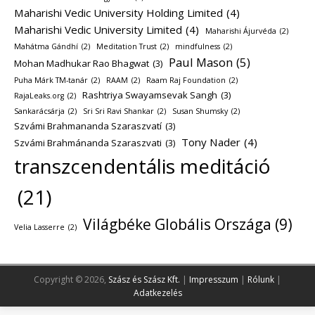
Maharishi Vedic University Holding Limited
(4)
Maharishi Vedic University Limited
(4)
Maharishi Ájurvéda
(2)
Mahátma Gándhí
(2)
Meditation Trust
(2)
mindfulness
(2)
Paul Mason
(5)
Mohan Madhukar Rao Bhagwat
(3)
Puha Márk TM-tanár
(2)
RAAM
(2)
Raam Raj Foundation
(2)
Rashtriya Swayamsevak Sangh
(3)
RajaLeaks.org
(2)
Sankarácsárja
(2)
Sri Sri Ravi Shankar
(2)
Susan Shumsky
(2)
Szvámi Brahmananda Szaraszvatí
(3)
Tony Nader
(4)
Szvámi Brahmánanda Szaraszvati
(3)
transzcendentális meditáció
(21)
Világbéke Globális Országa
(9)
Velia Lasserre
(2)
Copyright © 2026,
Szász és Szász Kft.
|
Impresszum
|
Rólunk
|
Adatkezelés