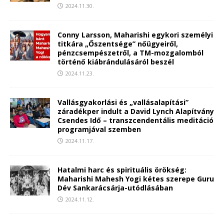
2024.11.30.
Conny Larsson, Maharishi egykori személyi
titkára „Őszentsége” nőügyeiről,
pénzcsempészetről, a TM-mozgalomból
történő kiábrándulásáról beszél
2024.11.23.
Vallásgyakorlási és „vallásalapítási”
záradékper indult a David Lynch Alapítvány
Csendes Idő – transzcendentális meditáció
programjával szemben
2024.11.17.
Hatalmi harc és spirituális örökség:
Maharishi Mahesh Yogi kétes szerepe Guru
Dév Sankarácsárja-utódlásában
2024.11.12.