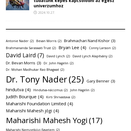
tudatunk képes kapcsolódni az egész
univerzumhoz
2024.10.27.
Brahmachari Nand Kishor
(3)
Antonie Nader
(2)
Bevan Morris
(2)
Bryan Lee
(4)
Brahmananda Saraswati Trust
(2)
Conny Larsson
(2)
David Laird
(7)
David Lynch
(2)
David Lynch Alapítvány
(2)
Dr. Bevan Morris
(3)
Dr. John Hagelin
(2)
Dr. Mohan Madhukar Rao Bhagwat
(2)
Dr. Tony Nader
(25)
Gary Benner
(3)
hindutva
(4)
Hindutva-nácizmus
(2)
John Hagelin
(2)
Judith Bourque
(4)
Kirti Shrivastava
(2)
Maharishi Foundation Limited
(4)
Maharishi Mahesh jógi
(4)
Maharishi Mahesh Yogi
(17)
Maharishi Nemzetközi Egyetem
(2)