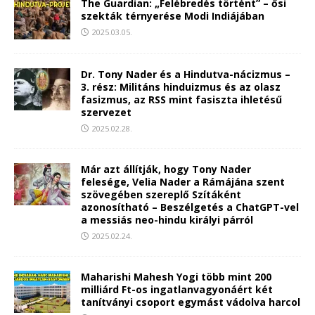
The Guardian: „Felébredés történt” – ősi
szekták térnyerése Modi Indiájában
2025.03.05.
Dr. Tony Nader és a Hindutva-nácizmus –
3. rész: Militáns hinduizmus és az olasz
fasizmus, az RSS mint fasiszta ihletésű
szervezet
2025.02.28.
Már azt állítják, hogy Tony Nader
felesége, Velia Nader a Rámájána szent
szövegében szereplő Szítáként
azonosítható – Beszélgetés a ChatGPT-vel
a messiás neo-hindu királyi párról
2025.02.24.
Maharishi Mahesh Yogi több mint 200
milliárd Ft-os ingatlanvagyonáért két
tanítványi csoport egymást vádolva harcol