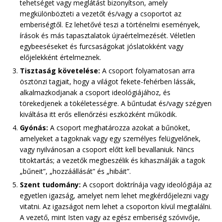
tehetséget vagy meglátást bizonyítson, amely
megkülönbözteti a vezetőt és/vagy a csoportot az
emberiségtől. Ez lehetővé teszi a történelmi események,
írások és más tapasztalatok újraértelmezését. Véletlen
egybeeséseket és furcsaságokat jóslatokként vagy
előjelekként értelmeznek.
Tisztaság követelése:
A csoport folyamatosan arra
ösztönzi tagjait, hogy a világot fekete-fehérben lássák,
alkalmazkodjanak a csoport ideológiájához, és
törekedjenek a tökéletességre. A bűntudat és/vagy szégyen
kiváltása itt erős ellenőrzési eszközként működik.
Gyónás:
A csoport meghatározza azokat a bűnöket,
amelyeket a tagoknak vagy egy személyes felügyelőnek,
vagy nyilvánosan a csoport előtt kell bevallaniuk. Nincs
titoktartás; a vezetők megbeszélik és kihasználják a tagok
„bűneit”, „hozzáállását” és „hibáit”.
Szent tudomány:
A csoport doktrínája vagy ideológiája az
egyetlen igazság, amelyet nem lehet megkérdőjelezni vagy
vitatni. Az igazságot nem lehet a csoporton kívül megtalálni.
A vezető, mint Isten vagy az egész emberiség szóvivője,