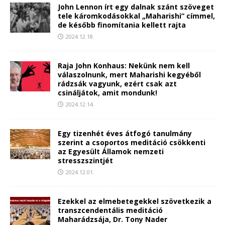
John Lennon írt egy dalnak szánt szöveget
tele káromkodásokkal „Maharishi” címmel,
de később finomítania kellett rajta
2024.12.18.
Raja John Konhaus: Nekünk nem kell
válaszolnunk, mert Maharishi kegyéből
rádzsák vagyunk, ezért csak azt
csináljátok, amit mondunk!
2024.12.14.
Egy tizenhét éves átfogó tanulmány
szerint a csoportos meditáció csökkenti
az Egyesült Államok nemzeti
stresszszintjét
2024.12.01.
Ezekkel az elmebetegekkel szövetkezik a
transzcendentális meditáció
Maharádzsája, Dr. Tony Nader