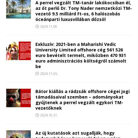
A perrel vegzált TM-tanár lakókocsiban él,
az őt perlő Dr. Tony Nader nemzetközi TM-
vezető 9.5 milliárd Ft-os, 6 halószobás
óceánparti luxusvillában dőzsöl
2024.11.08.
Exkluzív: 2021-ben a Maharishi Vedic
University Limited offshore cég 561 526
euro bevételt termelt, miközben 470 931
euro adminisztrációs költségről számolt
be
2024.11.05.
Bátor kiállás a rádzsák offshore cégei jogi
támadásaival szemben – adományokat
gyűjtenek a perrel vegzált egykori TM-
vezetőknek
2024.10.31.
Az új kutatások azt sugallják, hogy