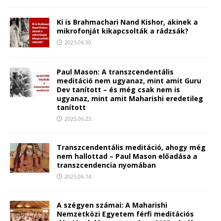
Ki is Brahmachari Nand Kishor, akinek a
mikrofonját kikapcsolták a rádzsák?
2025.06.30.
Paul Mason: A transzcendentális
meditáció nem ugyanaz, mint amit Guru
Dev tanított – és még csak nem is
ugyanaz, mint amit Maharishi eredetileg
tanított
2025.06.23.
Transzcendentális meditáció, ahogy még
nem hallottad – Paul Mason előadása a
transzcendencia nyomában
2025.06.14.
A szégyen számai: A Maharishi
Nemzetközi Egyetem férfi meditációs