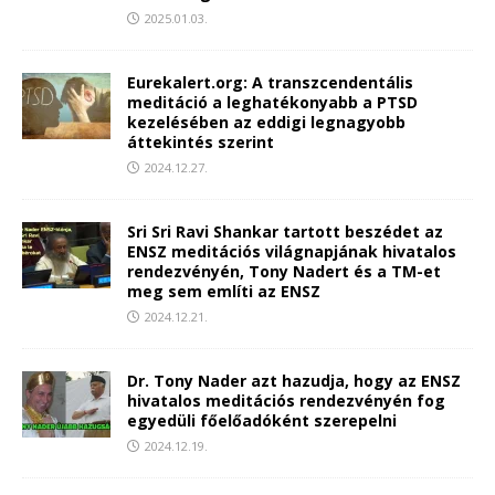
2025.01.03.
Eurekalert.org: A transzcendentális
meditáció a leghatékonyabb a PTSD
kezelésében az eddigi legnagyobb
áttekintés szerint
2024.12.27.
Sri Sri Ravi Shankar tartott beszédet az
ENSZ meditációs világnapjának hivatalos
rendezvényén, Tony Nadert és a TM-et
meg sem említi az ENSZ
2024.12.21.
Dr. Tony Nader azt hazudja, hogy az ENSZ
hivatalos meditációs rendezvényén fog
egyedüli főelőadóként szerepelni
2024.12.19.