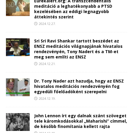
Eurekalert.org: A transzcendentális
meditáció a leghatékonyabb a PTSD
kezelésében az eddigi legnagyobb
áttekintés szerint
2024.12.27.
Sri Sri Ravi Shankar tartott beszédet az
ENSZ meditációs világnapjának hivatalos
rendezvényén, Tony Nadert és a TM-et
meg sem említi az ENSZ
2024.12.21.
Dr. Tony Nader azt hazudja, hogy az ENSZ
hivatalos meditációs rendezvényén fog
egyedüli főelőadóként szerepelni
2024.12.19.
John Lennon írt egy dalnak szánt szöveget
tele káromkodásokkal „Maharishi” címmel,
de később finomítania kellett rajta