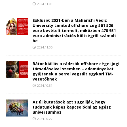
2024.11.08.
Exkluzív: 2021-ben a Maharishi Vedic
University Limited offshore cég 561 526
euro bevételt termelt, miközben 470 931
euro adminisztrációs költségről számolt
be
2024.11.05.
Bátor kiállás a rádzsák offshore cégei jogi
támadásaival szemben – adományokat
gyűjtenek a perrel vegzált egykori TM-
vezetőknek
2024.10.31.
Az új kutatások azt sugallják, hogy
tudatunk képes kapcsolódni az egész
univerzumhoz
2024.10.27.