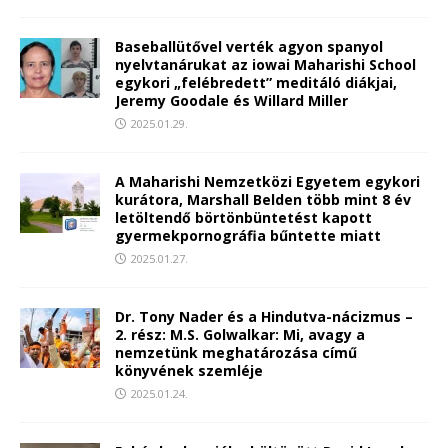
Baseballütővel verték agyon spanyol
nyelvtanárukat az iowai Maharishi School
egykori „felébredett” meditáló diákjai,
Jeremy Goodale és Willard Miller
2025.01.29.
A Maharishi Nemzetközi Egyetem egykori
kurátora, Marshall Belden több mint 8 év
letöltendő börtönbüntetést kapott
gyermekpornográfia bűntette miatt
2025.01.27.
Dr. Tony Nader és a Hindutva-nácizmus –
2. rész: M.S. Golwalkar: Mi, avagy a
nemzetünk meghatározása című
könyvének szemléje
2025.01.24.