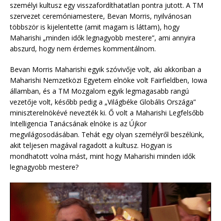
személyi kultusz egy visszafordíthatatlan pontra jutott. A TM
szervezet ceremóniamestere, Bevan Morris, nyilvánosan
többször is kijelentette (amit magam is láttam), hogy
Maharishi „minden idők legnagyobb mestere”, ami annyira
abszurd, hogy nem érdemes kommentálnom.
Bevan Morris Maharishi egyik szóvivője volt, aki akkoriban a
Maharishi Nemzetközi Egyetem elnöke volt Fairfieldben, Iowa
államban, és a TM Mozgalom egyik legmagasabb rangú
vezetője volt, később pedig a „Világbéke Globális Országa”
miniszterelnökévé nevezték ki. Ő volt a Maharishi Legfelsőbb
Intelligencia Tanácsának elnöke is az Újkor
megvilágosodásában. Tehát egy olyan személyről beszélünk,
akit teljesen magával ragadott a kultusz. Hogyan is
mondhatott volna mást, mint hogy Maharishi minden idők
legnagyobb mestere?