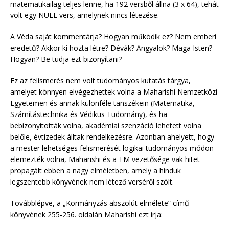
matematikailag teljes lenne, ha 192 versből állna (3 x 64), tehát
volt egy NULL vers, amelynek nincs létezése.
A Véda saját kommentárja? Hogyan működik ez? Nem emberi
eredetű? Akkor ki hozta létre? Dévák? Angyalok? Maga Isten?
Hogyan? Be tudja ezt bizonyítani?
Ez az felismerés nem volt tudományos kutatás tárgya,
amelyet könnyen elvégezhettek volna a Maharishi Nemzetközi
Egyetemen és annak különféle tanszékein (Matematika,
Számítástechnika és Védikus Tudomány), és ha
bebizonyították volna, akadémiai szenzáció lehetett volna
belőle, évtizedek álltak rendelkezésre. Azonban ahelyett, hogy
a mester lehetséges felismerését logikai tudományos módon
elemezték volna, Maharishi és a TM vezetősége vak hitet
propagált ebben a nagy elméletben, amely a hinduk
legszentebb könyvének nem létező verséről szólt.
Továbblépve, a „Kormányzás abszolút elmélete” című
könyvének 255-256. oldalán Maharishi ezt írja: