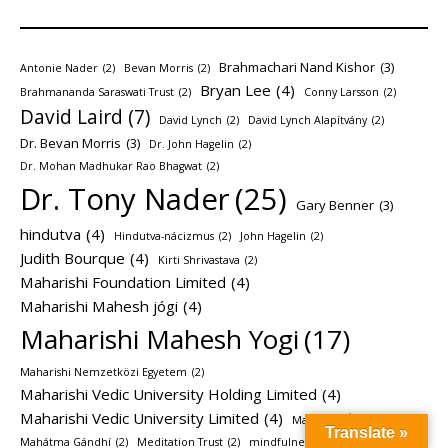
Brahmachari Nand Kishor
(3)
Antonie Nader
(2)
Bevan Morris
(2)
Bryan Lee
(4)
Brahmananda Saraswati Trust
(2)
Conny Larsson
(2)
David Laird
(7)
David Lynch
(2)
David Lynch Alapítvány
(2)
Dr. Bevan Morris
(3)
Dr. John Hagelin
(2)
Dr. Mohan Madhukar Rao Bhagwat
(2)
Dr. Tony Nader
(25)
Gary Benner
(3)
hindutva
(4)
Hindutva-nácizmus
(2)
John Hagelin
(2)
Judith Bourque
(4)
Kirti Shrivastava
(2)
Maharishi Foundation Limited
(4)
Maharishi Mahesh jógi
(4)
Maharishi Mahesh Yogi
(17)
Maharishi Nemzetközi Egyetem
(2)
Maharishi Vedic University Holding Limited
(4)
Maharishi Vedic University Limited
(4)
Maharishi Ájurvéda
(2)
Translate »
Mahátma Gándhí
(2)
Meditation Trust
(2)
mindfulness
(2)