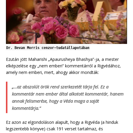
Dr. Bevan Morris cenzor-tudatállapotában
Ezután jött Maharishi „Apaurusheya Bhashya”-ja, a mester
elképzelése egy „nem emberi” kommentárról a Rigvédához,
amely nem emberi, mert, ahogy akkor mondták:
„…az abszolút örök rend szerkezetét tárja fel. Ez a
kommentár nem ember által alkotott kommentár, hanem
annak felismerése, hogy a Véda maga a saját
kommentárja.”
Ez azon az elgondoláson alapult, hogy a Rigvéda (a hinduk
legszentebb könyve) csak 191 verset tartalmaz, és