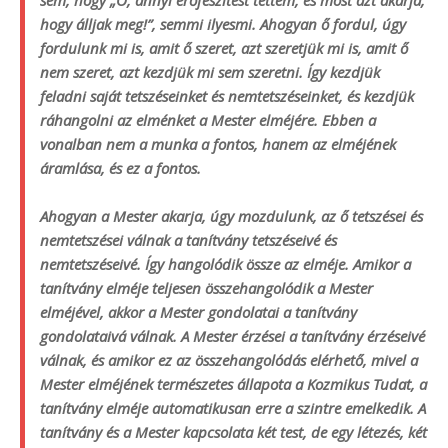
hogy álljak meg!”, semmi ilyesmi. Ahogyan ő fordul, úgy
fordulunk mi is, amit ő szeret, azt szeretjük mi is, amit ő
nem szeret, azt kezdjük mi sem szeretni. Így kezdjük
feladni saját tetszéseinket és nemtetszéseinket, és kezdjük
ráhangolni az elménket a Mester elméjére. Ebben a
vonalban nem a munka a fontos, hanem az elméjének
áramlása, és ez a fontos.
Ahogyan a Mester akarja, úgy mozdulunk, az ő tetszései és
nemtetszései válnak a tanítvány tetszéseivé és
nemtetszéseivé. Így hangolódik össze az elméje. Amikor a
tanítvány elméje teljesen összehangolódik a Mester
elméjével, akkor a Mester gondolatai a tanítvány
gondolataivá válnak. A Mester érzései a tanítvány érzéseivé
válnak, és amikor ez az összehangolódás elérhető, mivel a
Mester elméjének természetes állapota a Kozmikus Tudat, a
tanítvány elméje automatikusan erre a szintre emelkedik. A
tanítvány és a Mester kapcsolata két test, de egy létezés, két