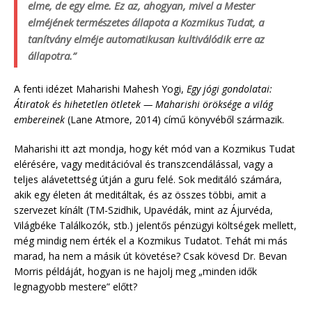
elme, de egy elme. Ez az, ahogyan, mivel a Mester
elméjének természetes állapota a Kozmikus Tudat, a
tanítvány elméje automatikusan kultiválódik erre az
állapotra.”
A fenti idézet Maharishi Mahesh Yogi,
Egy jógi gondolatai:
Átiratok és hihetetlen ötletek — Maharishi öröksége a világ
embereinek
(Lane Atmore, 2014) című könyvéből származik.
Maharishi itt azt mondja, hogy két mód van a Kozmikus Tudat
elérésére, vagy meditációval és transzcendálással, vagy a
teljes alávetettség útján a guru felé. Sok meditáló számára,
akik egy életen át meditáltak, és az összes többi, amit a
szervezet kínált (TM-Szidhik, Upavédák, mint az Ájurvéda,
Világbéke Találkozók, stb.) jelentős pénzügyi költségek mellett,
még mindig nem érték el a Kozmikus Tudatot. Tehát mi más
marad, ha nem a másik út követése? Csak kövesd Dr. Bevan
Morris példáját, hogyan is ne hajolj meg „minden idők
legnagyobb mestere” előtt?