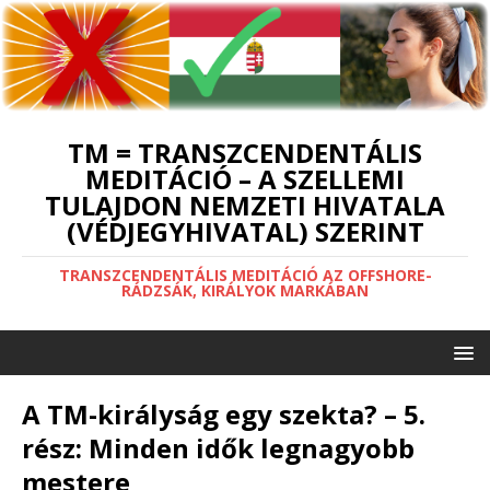
TM = TRANSZCENDENTÁLIS
MEDITÁCIÓ – A SZELLEMI
TULAJDON NEMZETI HIVATALA
(VÉDJEGYHIVATAL) SZERINT
TRANSZCENDENTÁLIS MEDITÁCIÓ AZ OFFSHORE-
RÁDZSÁK, KIRÁLYOK MARKÁBAN
A TM-királyság egy szekta? – 5.
rész: Minden idők legnagyobb
mestere