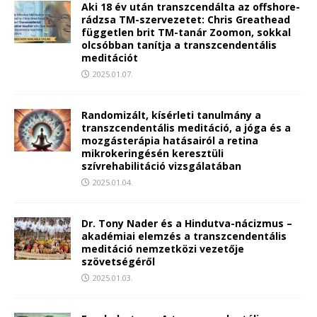
Aki 18 év után transzcendálta az offshore-
rádzsa TM-szervezetet: Chris Greathead
független brit TM-tanár Zoomon, sokkal
olcsóbban tanítja a transzcendentális
meditációt
2025.01.07.
Randomizált, kísérleti tanulmány a
transzcendentális meditáció, a jóga és a
mozgásterápia hatásairól a retina
mikrokeringésén keresztüli
szívrehabilitáció vizsgálatában
2025.01.04.
Dr. Tony Nader és a Hindutva-nácizmus –
akadémiai elemzés a transzcendentális
meditáció nemzetközi vezetője
szövetségéről
2025.01.03.