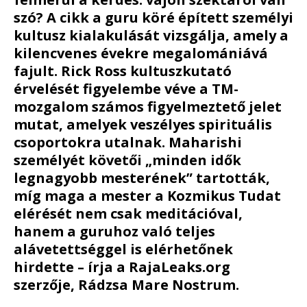
szó? A cikk a guru köré épített személyi
kultusz kialakulását vizsgálja, amely a
kilencvenes évekre megalomániává
fajult. Rick Ross kultuszkutató
érvelését figyelembe véve a TM-
mozgalom számos figyelmeztető jelet
mutat, amelyek veszélyes spirituális
csoportokra utalnak. Maharishi
személyét követői „minden idők
legnagyobb mesterének” tartották,
míg maga a mester a Kozmikus Tudat
elérését nem csak meditációval,
hanem a guruhoz való teljes
alávetettséggel is elérhetőnek
hirdette – írja a RajaLeaks.org
szerzője, Rádzsa Mare Nostrum.