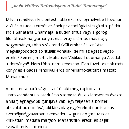
„Az én Védikus Tudományom a Tudat Tudománya”
Milyen rendkívüli kijelentés! Több ezer év legmélyebb filozófiai
vitái és a tudat természetének pszichológiai vizsgálata, például
India Sanatana Dharmája, a buddhizmus vagy a görög
filozófusok hagyományai, és a világ számos más nagy
hagyománya, több száz rendkívüli ember és tanításai,
megvilágosodott spirituális vonalak, de mi az egész végső
értéke? Semmi, mert… Maharishi Védikus Tudománya A tudat
tudománya!!! Nem több, nem kevesebb. Ez a füzet, és sok más
könyv és előadás rendkívül erős önreklámokat tartalmazott
Maharishitől.
A mester, a barátságos tanító, aki megalapította a
Transzcendentális Meditáció szervezetét, a kilencvenes évekre
a világ legnagyobb gurujává vált, egy teljesen autoriter
abszolút uralkodóvá, aki látszólag egyértelmű nárcisztikus
személyiségzavarban szenvedett. A guru dogmatikus és
kritikátlan imádata magától Maharishitől eredt, és saját
szavaiban is elmondta: