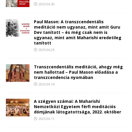
2025.06.30.
Paul Mason: A transzcendentális
meditáció nem ugyanaz, mint amit Guru
Dev tanított – és még csak nem is
ugyanaz, mint amit Maharishi eredetileg
tanított
2025.06.23.
Transzcendentális meditáció, ahogy még
nem hallottad – Paul Mason előadása a
transzcendencia nyomában
2025.06.14.
A szégyen számai: A Maharishi
Nemzetközi Egyetem férfi meditációs
dómjának látogatottsága, 2022. október
2025.06.11.