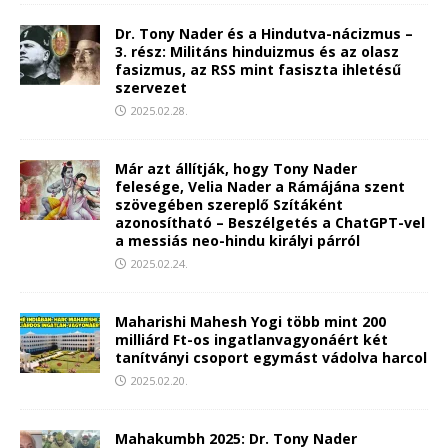
Dr. Tony Nader és a Hindutva-nácizmus –
3. rész: Militáns hinduizmus és az olasz
fasizmus, az RSS mint fasiszta ihletésű
szervezet
2025.02.28.
Már azt állítják, hogy Tony Nader
felesége, Velia Nader a Rámájána szent
szövegében szereplő Szítáként
azonosítható – Beszélgetés a ChatGPT-vel
a messiás neo-hindu királyi párról
2025.02.24.
Maharishi Mahesh Yogi több mint 200
milliárd Ft-os ingatlanvagyonáért két
tanítványi csoport egymást vádolva harcol
2025.02.20.
Mahakumbh 2025: Dr. Tony Nader