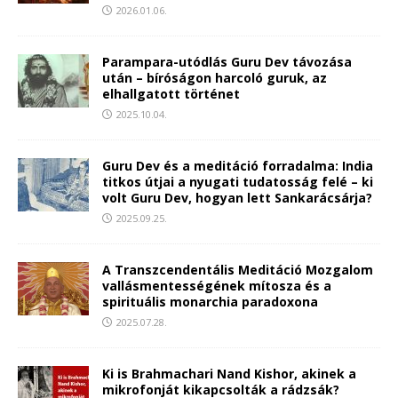
2026.01.06.
Parampara-utódlás Guru Dev távozása
után – bíróságon harcoló guruk, az
elhallgatott történet
2025.10.04.
Guru Dev és a meditáció forradalma: India
titkos útjai a nyugati tudatosság felé – ki
volt Guru Dev, hogyan lett Sankarácsárja?
2025.09.25.
A Transzcendentális Meditáció Mozgalom
vallásmentességének mítosza és a
spirituális monarchia paradoxona
2025.07.28.
Ki is Brahmachari Nand Kishor, akinek a
mikrofonját kikapcsolták a rádzsák?