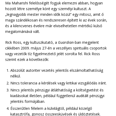
Ma Maharishi felelősségét fogjuk elemezni abban, hogyan
hozott létre személye köré egy személyi kultuszt. A
„legnagyobb mester minden idők közül” egy mítosz, amit ő
maga szándékosan és rendszeresen épített ki az évek során,
és a kilencvenes évekre már elviselhetetlen mértékű külső
megalomániává vált.
Rick Ross, egy kultuszkutató, a
Guardian
-ban megjelent
cikkében 2009. május 27-én a veszélyes spirituális csoportok
vagy vezetők tíz figyelmeztető jelét sorolta fel. Rick Ross
szerint ezek a következők:
Abszolút autoriter vezetés jelentős elszámoltathatóság
nélkül.
Nincs tolerancia a kérdések vagy kritikai vizsgálódás iránt.
Nincs jelentős pénzügyi átláthatóság a költségvetést és
kiadásokat illetően, például függetlenül auditált pénzügyi
jelentés formájában.
Ésszerűtlen félelem a külvilágtól, például közelgő
katasztrófa, gonosz összeesküvések és üldöztetések.