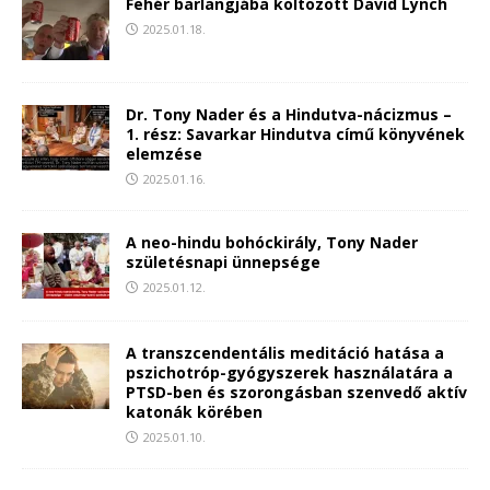
Fehér barlangjába költözött David Lynch
2025.01.18.
Dr. Tony Nader és a Hindutva-nácizmus –
1. rész: Savarkar Hindutva című könyvének
elemzése
2025.01.16.
A neo-hindu bohóckirály, Tony Nader
születésnapi ünnepsége
2025.01.12.
A transzcendentális meditáció hatása a
pszichotróp-gyógyszerek használatára a
PTSD-ben és szorongásban szenvedő aktív
katonák körében
2025.01.10.