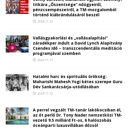
titkára „Őszentsége” nőügyeiről,
pénzcsempészetről, a TM-mozgalomból
történő kiábrándulásáról beszél
2024.11.23.
Vallásgyakorlási és „vallásalapítási”
záradékper indult a David Lynch Alapítvány
Csendes Idő – transzcendentális meditáció
programjával szemben
2024.11.17.
Hatalmi harc és spirituális örökség:
Maharishi Mahesh Yogi kétes szerepe Guru
Dév Sankarácsárja-utódlásában
2024.11.12.
A perrel vegzált TM-tanár lakókocsiban él,
az őt perlő Dr. Tony Nader nemzetközi TM-
vezető 9.5 milliárd Ft-os, 6 halószobás
óceánparti luxusvillában dőzsöl