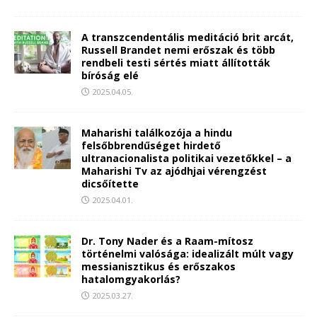
A transzcendentális meditáció brit arcát,
Russell Brandet nemi erőszak és több
rendbeli testi sértés miatt állították
bíróság elé
2025.04.05.
Maharishi találkozója a hindu
felsőbbrendűséget hirdető
ultranacionalista politikai vezetőkkel – a
Maharishi Tv az ajódhjai vérengzést
dicsőítette
2025.04.01.
Dr. Tony Nader és a Raam-mítosz
történelmi valósága: idealizált múlt vagy
messianisztikus és erőszakos
hatalomgyakorlás?
2025.03.27.