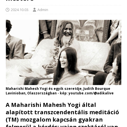
2024.10.03.
Admin
Maharishi Mahesh Yogi és egyik szeretője, Judith Bourque
Lavinioban, Olaszországban - kép: youtube.com/@adikalive
A Maharishi Mahesh Yogi által
alapított transzcendentális meditáció
(TM) mozgalom kapcsán gyakran
felmerül a kérdés: vajon szektáról van