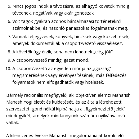
Nincs jogos indok a távozásra, az elhagyó követők mindig
tévednek, negatívak vagy akár gonoszak.
Volt tagok gyakran azonos bántalmazási történetekről
számolnak be, és hasonló panaszokat fogalmaznak meg.
Vannak feljegyzések, könyvek, hírcikkek vagy közvetítések,
amelyek dokumentálják a csoport/vezető visszaéléseit.
A követők úgy érzik, soha nem lehetnek „elég jók”.
A csoport/vezető mindig igazat mond.
A csoport/vezető az egyetlen módja az „igazság”
megismerésének vagy érvényesítésének, más felfedezési
folyamatok nem elfogadhatók vagy hitelesek.
Bármely racionális megfigyelő, aki objektíven elemzi Maharishi
Mahesh Yogi életét és küldetését, és az általa létrehozott
szervezetet, gond nélkül kipipálhatja a „figyelmeztető jelek”
mindegyikét, amelyek mindannyiunk számára nyilvánvalóvá
váltak.
A kilencvenes évekre Maharishi megalomániáját körülölelő