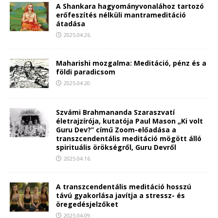
A Shankara hagyományvonalához tartozó
erőfeszítés nélküli mantrameditáció
átadása
2025.04.26.
Maharishi mozgalma: Meditáció, pénz és a
földi paradicsom
2025.04.20.
Szvámi Brahmananda Szaraszvatí
életrajzírója, kutatója Paul Mason „Ki volt
Guru Dev?” című Zoom-előadása a
transzcendentális meditáció mögött álló
spirituális örökségről, Guru Devről
2025.04.16.
A transzcendentális meditáció hosszú
távú gyakorlása javítja a stressz- és
öregedésjelzőket
2025.04.09.