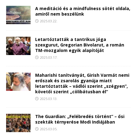
A meditáció és a mindfulness sötét oldala,
amiről nem beszélünk
2025.03.22.
Letartóztatták a tantrikus jóga
szexgurut, Gregorian Bivolarut, a román
TM-mozgalom egyik alapítóját
2025.03.17.
Maharishi tanítványát, Girish Varmát nemi
erőszak és zsarolás gyanúja miatt
letartóztatták – vádlói szerint „szégyen”,
követői szerint „cölibátusban él”
2025.03.13.
The Guardian: „Felébredés történt” – ősi
szekták térnyerése Modi Indiájában
2025.03.05.