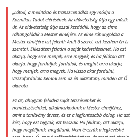
„Látod, a meditáció és transzcendálás egy módja a
Kozmikus Tudat elérésének. Az alávetettség útja egy másik
út. Az alávetettség útja azzal kezdődik, hogy az elme
ráhangolódik a Mester elméjére. Az elme ráhangolása a
Mester elméjére azt jelenti: Amit ő szeret, azt kezdem én is
szeretni. Elkezdtem feladni a saját kedvteléseimet. Ha azt
akarja, hogy erre menjek, erre megyek, és ha félúton azt
akarja, hogy forduljak, fordulok, és megint arra akarja,
hogy menjek, arra megyek. Ha vissza akar fordulni,
visszafordulok. Semmi sem az én akaratom, minden az Ő
akarata.
Ez az, ahogyan feladva saját tetszéseinket és
nemtetszéseinket, alkalmazkodunk a Mester elméjéhez,
amit a tanítvány átvesz, és ez a legfontosabb dolog. Ha azt
kéri, hogy ezt tegyük, ezt tesszük. Ha félúton, azt akarja,
hogy megálljunk, megállunk. Nem érezzük a legkevésbé
sem, hogy „Ó, annyi erőfeszítést tettem, és most azt akarja,