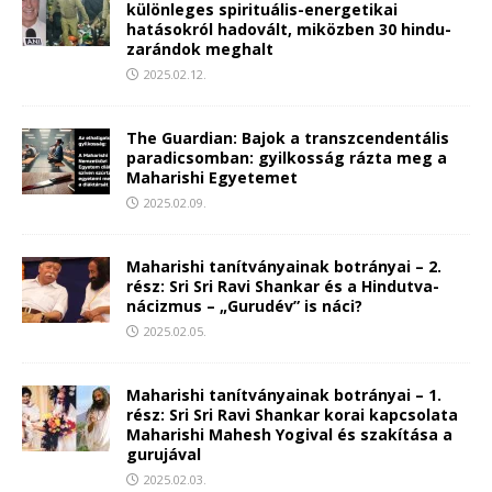
különleges spirituális-energetikai
hatásokról hadovált, miközben 30 hindu-
zarándok meghalt
2025.02.12.
The Guardian: Bajok a transzcendentális
paradicsomban: gyilkosság rázta meg a
Maharishi Egyetemet
2025.02.09.
Maharishi tanítványainak botrányai – 2.
rész: Sri Sri Ravi Shankar és a Hindutva-
nácizmus – „Gurudév” is náci?
2025.02.05.
Maharishi tanítványainak botrányai – 1.
rész: Sri Sri Ravi Shankar korai kapcsolata
Maharishi Mahesh Yogival és szakítása a
gurujával
2025.02.03.