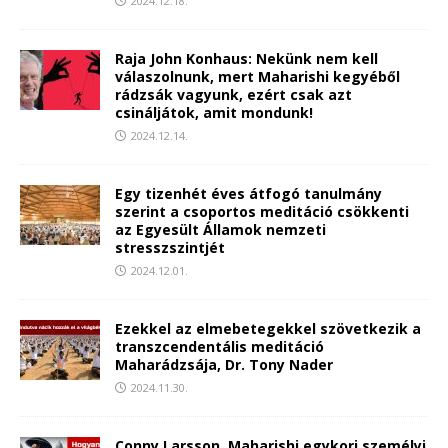
2024.12.18.
Raja John Konhaus: Nekünk nem kell
válaszolnunk, mert Maharishi kegyéből
rádzsák vagyunk, ezért csak azt
csináljátok, amit mondunk!
2024.12.14.
Egy tizenhét éves átfogó tanulmány
szerint a csoportos meditáció csökkenti
az Egyesült Államok nemzeti
stresszszintjét
2024.12.01.
Ezekkel az elmebetegekkel szövetkezik a
transzcendentális meditáció
Maharádzsája, Dr. Tony Nader
2024.11.30.
Conny Larsson, Maharishi egykori személyi