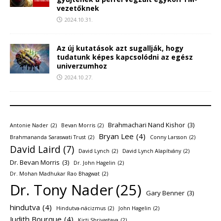
vezetőknek
2024.10.31.
Az új kutatások azt sugallják, hogy
tudatunk képes kapcsolódni az egész
univerzumhoz
2024.10.27.
Brahmachari Nand Kishor
(3)
Antonie Nader
(2)
Bevan Morris
(2)
Bryan Lee
(4)
Brahmananda Saraswati Trust
(2)
Conny Larsson
(2)
David Laird
(7)
David Lynch
(2)
David Lynch Alapítvány
(2)
Dr. Bevan Morris
(3)
Dr. John Hagelin
(2)
Dr. Mohan Madhukar Rao Bhagwat
(2)
Dr. Tony Nader
(25)
Gary Benner
(3)
hindutva
(4)
Hindutva-nácizmus
(2)
John Hagelin
(2)
Judith Bourque
(4)
Kirti Shrivastava
(2)