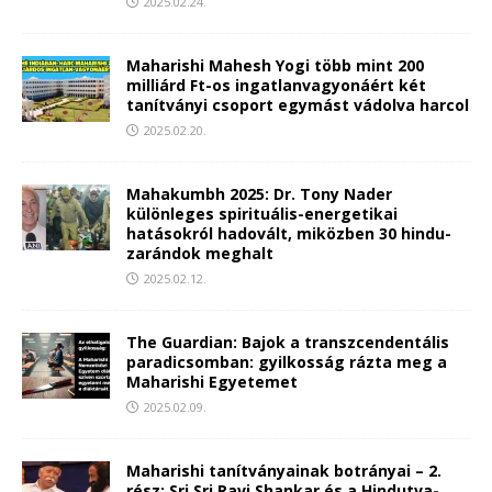
2025.02.24.
Maharishi Mahesh Yogi több mint 200
milliárd Ft-os ingatlanvagyonáért két
tanítványi csoport egymást vádolva harcol
2025.02.20.
Mahakumbh 2025: Dr. Tony Nader
különleges spirituális-energetikai
hatásokról hadovált, miközben 30 hindu-
zarándok meghalt
2025.02.12.
The Guardian: Bajok a transzcendentális
paradicsomban: gyilkosság rázta meg a
Maharishi Egyetemet
2025.02.09.
Maharishi tanítványainak botrányai – 2.
rész: Sri Sri Ravi Shankar és a Hindutva-