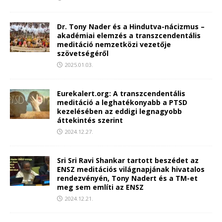
Dr. Tony Nader és a Hindutva-nácizmus –
akadémiai elemzés a transzcendentális
meditáció nemzetközi vezetője
szövetségéről
2025.01.03.
Eurekalert.org: A transzcendentális
meditáció a leghatékonyabb a PTSD
kezelésében az eddigi legnagyobb
áttekintés szerint
2024.12.27.
Sri Sri Ravi Shankar tartott beszédet az
ENSZ meditációs világnapjának hivatalos
rendezvényén, Tony Nadert és a TM-et
meg sem említi az ENSZ
2024.12.21.