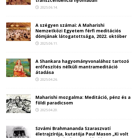
transzcendencia nyomában
2025.06.14.
A szégyen számai: A Maharishi
Nemzetközi Egyetem férfi meditációs
dómjának látogatottsága, 2022. október
2025.06.11.
A Shankara hagyományvonalához tartozó
erőfeszítés nélküli mantrameditáció
átadása
2025.04.26.
Maharishi mozgalma: Meditáció, pénz és a
földi paradicsom
2025.04.20.
Szvámi Brahmananda Szaraszvatí
életrajzírója, kutatója Paul Mason „Ki volt