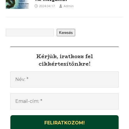
2024.04.17.
Admin
Keresés
Kérjük, iratkozz fel
cikkértesítőnkre!