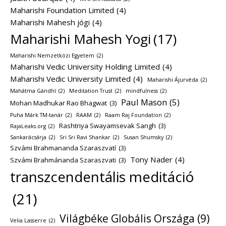
Maharishi Foundation Limited
(4)
Maharishi Mahesh jógi
(4)
Maharishi Mahesh Yogi
(17)
Maharishi Nemzetközi Egyetem
(2)
Maharishi Vedic University Holding Limited
(4)
Maharishi Vedic University Limited
(4)
Maharishi Ájurvéda
(2)
Mahátma Gándhí
(2)
Meditation Trust
(2)
mindfulness
(2)
Paul Mason
(5)
Mohan Madhukar Rao Bhagwat
(3)
Puha Márk TM-tanár
(2)
RAAM
(2)
Raam Raj Foundation
(2)
Rashtriya Swayamsevak Sangh
(3)
RajaLeaks.org
(2)
Sankarácsárja
(2)
Sri Sri Ravi Shankar
(2)
Susan Shumsky
(2)
Szvámi Brahmananda Szaraszvatí
(3)
Tony Nader
(4)
Szvámi Brahmánanda Szaraszvati
(3)
transzcendentális meditáció
(21)
Világbéke Globális Országa
(9)
Velia Lasserre
(2)