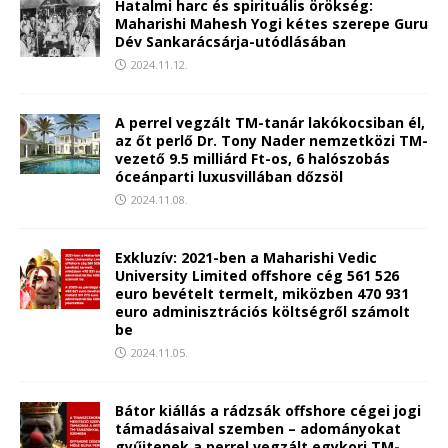
Hatalmi harc és spirituális örökség:
Maharishi Mahesh Yogi kétes szerepe Guru
Dév Sankarácsárja-utódlásában
2024.11.12.
A perrel vegzált TM-tanár lakókocsiban él,
az őt perlő Dr. Tony Nader nemzetközi TM-
vezető 9.5 milliárd Ft-os, 6 halószobás
óceánparti luxusvillában dőzsöl
2024.11.08.
Exkluzív: 2021-ben a Maharishi Vedic
University Limited offshore cég 561 526
euro bevételt termelt, miközben 470 931
euro adminisztrációs költségről számolt
be
2024.11.05.
Bátor kiállás a rádzsák offshore cégei jogi
támadásaival szemben – adományokat
gyűjtenek a perrel vegzált egykori TM-