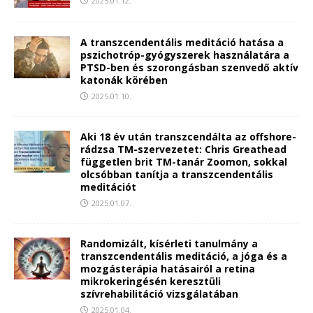
2025.01.12.
A transzcendentális meditáció hatása a
pszichotróp-gyógyszerek használatára a
PTSD-ben és szorongásban szenvedő aktív
katonák körében
2025.01.10.
Aki 18 év után transzcendálta az offshore-
rádzsa TM-szervezetet: Chris Greathead
független brit TM-tanár Zoomon, sokkal
olcsóbban tanítja a transzcendentális
meditációt
2025.01.07.
Randomizált, kísérleti tanulmány a
transzcendentális meditáció, a jóga és a
mozgásterápia hatásairól a retina
mikrokeringésén keresztüli
szívrehabilitáció vizsgálatában
2025.01.04.