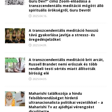
Guru Dev?” című Zoom-előadása a
transzcendentális meditáció mögött álló
spirituális örökségről, Guru Devről
2025.04.16.
A transzcendentális meditáció hosszú
távú gyakorlása javítja a stressz- és
öregedésjelzőket
2025.04.09.
A transzcendentális meditáció brit arcát,
Russell Brandet nemi erőszak és több
rendbeli testi sértés miatt állították
bíróság elé
2025.04.05.
Maharishi találkozója a hindu
felsőbbrendűséget hirdető
ultranacionalista politikai vezetőkkel – a
Maharishi Tv az ajódhjai vérengzést
dicsőítette