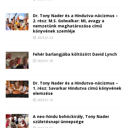
Dr. Tony Nader és a Hindutva-nácizmus –
2. rész: M.S. Golwalkar: Mi, avagy a
nemzetünk meghatározása című
könyvének szemléje
2025.01.24.
Fehér barlangjába költözött David Lynch
2025.01.18.
Dr. Tony Nader és a Hindutva-nácizmus –
1. rész: Savarkar Hindutva című könyvének
elemzése
2025.01.16.
A neo-hindu bohóckirály, Tony Nader
születésnapi ünnepsége