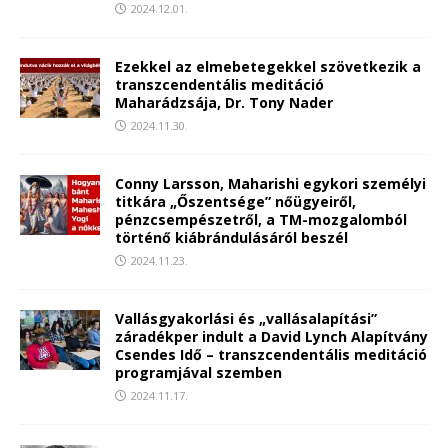
2024.12.01.
Ezekkel az elmebetegekkel szövetkezik a
transzcendentális meditáció
Maharádzsája, Dr. Tony Nader
2024.11.30.
Conny Larsson, Maharishi egykori személyi
titkára „Őszentsége” nőügyeiről,
pénzcsempészetről, a TM-mozgalomból
történő kiábrándulásáról beszél
2024.11.23.
Vallásgyakorlási és „vallásalapítási”
záradékper indult a David Lynch Alapítvány
Csendes Idő – transzcendentális meditáció
programjával szemben
2024.11.17.