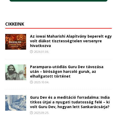
CIKKEINK
Az iowai Maharishi Alapítvány beperelt egy
volt diákot tisztességtelen versenyre
hivatkozva
2026.01.06.
Parampara-utódlás Guru Dev távozása
után – bíróságon harcoló guruk, az
elhallgatott történet
2025.10.04.
Guru Dev és a meditáció forradalma: India
titkos útjai a nyugati tudatosság felé – ki
volt Guru Dev, hogyan lett Sankarácsárja?
2025.09.25.