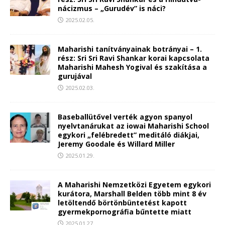
nácizmus – „Gurudév” is náci?
2025.02.05.
Maharishi tanítványainak botrányai – 1.
rész: Sri Sri Ravi Shankar korai kapcsolata
Maharishi Mahesh Yogival és szakítása a
gurujával
2025.02.03.
Baseballütővel verték agyon spanyol
nyelvtanárukat az iowai Maharishi School
egykori „felébredett” meditáló diákjai,
Jeremy Goodale és Willard Miller
2025.01.29.
A Maharishi Nemzetközi Egyetem egykori
kurátora, Marshall Belden több mint 8 év
letöltendő börtönbüntetést kapott
gyermekpornográfia bűntette miatt
2025.01.27.