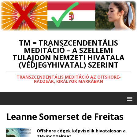
TM = TRANSZCENDENTÁLIS
MEDITÁCIÓ – A SZELLEMI
TULAJDON NEMZETI HIVATALA
(VÉDJEGYHIVATAL) SZERINT
TRANSZCENDENTÁLIS MEDITÁCIÓ AZ OFFSHORE-
RÁDZSÁK, KIRÁLYOK MARKÁBAN
Leanne Somerset de Freitas
Offshore cégek képviselik hivatalosan a
TM-mozgalmat