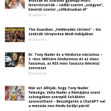
erőszak és zsarolás gyanúja miatt
letartóztatták – vádlói szerint „szégyen”,
követői szerint „cölibátusban él”
2025.03.13.
The Guardian: „Felébredés történt” – ősi
szekták térnyerése Modi Indiájában
2025.03.05.
Dr. Tony Nader és a Hindutva-nácizmus –
3. rész: Militáns hinduizmus és az olasz
fasizmus, az RSS mint fasiszta ihletésű
szervezet
2025.02.28.
Már azt állítják, hogy Tony Nader
felesége, Velia Nader a Rámájána szent
szövegében szereplő Szítáként
azonosítható – Beszélgetés a ChatGPT-vel
a messiás neo-hindu királyi párról