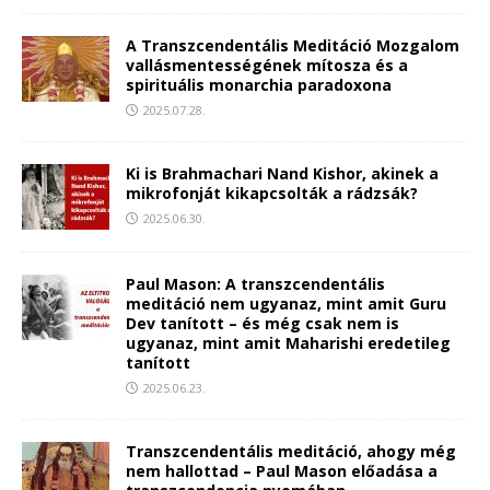
A Transzcendentális Meditáció Mozgalom
vallásmentességének mítosza és a
spirituális monarchia paradoxona
2025.07.28.
Ki is Brahmachari Nand Kishor, akinek a
mikrofonját kikapcsolták a rádzsák?
2025.06.30.
Paul Mason: A transzcendentális
meditáció nem ugyanaz, mint amit Guru
Dev tanított – és még csak nem is
ugyanaz, mint amit Maharishi eredetileg
tanított
2025.06.23.
Transzcendentális meditáció, ahogy még
nem hallottad – Paul Mason előadása a