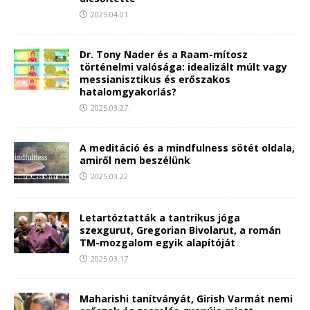
2025.04.01.
Dr. Tony Nader és a Raam-mítosz
történelmi valósága: idealizált múlt vagy
messianisztikus és erőszakos
hatalomgyakorlás?
2025.03.27.
A meditáció és a mindfulness sötét oldala,
amiről nem beszélünk
2025.03.22.
Letartóztatták a tantrikus jóga
szexgurut, Gregorian Bivolarut, a román
TM-mozgalom egyik alapítóját
2025.03.17.
Maharishi tanítványát, Girish Varmát nemi