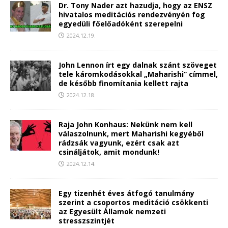
Dr. Tony Nader azt hazudja, hogy az ENSZ
hivatalos meditációs rendezvényén fog
egyedüli főelőadóként szerepelni
2024.12.19.
John Lennon írt egy dalnak szánt szöveget
tele káromkodásokkal „Maharishi” címmel,
de később finomítania kellett rajta
2024.12.18.
Raja John Konhaus: Nekünk nem kell
válaszolnunk, mert Maharishi kegyéből
rádzsák vagyunk, ezért csak azt
csináljátok, amit mondunk!
2024.12.14.
Egy tizenhét éves átfogó tanulmány
szerint a csoportos meditáció csökkenti
az Egyesült Államok nemzeti
stresszszintjét