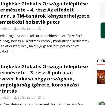
ilágbéke Globális Országa felépítése
természete – 4. rész: Az elfedett
nda, a TM-tanárok kényszerhelyzete,
emzetközi bolsevik puccs
4.06.30.
Szász János
0
fedett agenda Nem kell különösebben nagy képzelőerő
, hogy belássuk: a törzsek komoly konfliktusba kerülhettek
 saját országukkal, ha ténylegesen létrejött volna az
mukból
[…]
CIK
ilágbéke Globális Országa felépítése
természete – 3. rész: A politikai
rvezet bukása négy országban,
ampolgárság ígérete, koronázási
rtartás
4.06.24.
Szász János
0
ágbéke Globális Országa mint politikai szervezet bukása