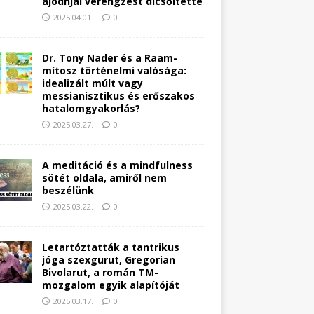
ajódhjai vérengzést dicsőítette
2025.04.01.
0
Dr. Tony Nader és a Raam-
mítosz történelmi valósága:
idealizált múlt vagy
messianisztikus és erőszakos
hatalomgyakorlás?
2025.03.27.
0
A meditáció és a mindfulness
sötét oldala, amiről nem
beszélünk
2025.03.22.
0
Letartóztatták a tantrikus
jóga szexgurut, Gregorian
Bivolarut, a román TM-
mozgalom egyik alapítóját
2025.03.17.
0