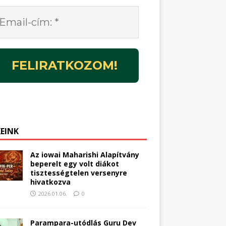
KEINK
Az iowai Maharishi Alapítvány
beperelt egy volt diákot
tisztességtelen versenyre
hivatkozva
2026.01.06.
0
Parampara-utódlás Guru Dev