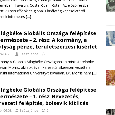
ameben, Tuvalun, Costa Rican, Rotán Az előző részben
ett 70 törzsfőnök és globális királyság kapcsolatáról
enek internetes
[…]
ilágbéke Globális Országa felépítése
természete – 2. rész: A kormány, a
ályság pénze, területszerzési kísérlet
4.06.20.
Szász János
0
mány A Globális Világbéke Országának a miniszterelnöke
evan Morris, aki sok éven keresztül sikeresen vezette a
ishi International University-t Iowában. Dr. Morris nem
[…]
ilágbéke Globális Országa felépítése
természete – 1. rész: Bevezetés,
rvezeti felépítés, bolsevik kitiltás
4.06.03.
Szász János
0