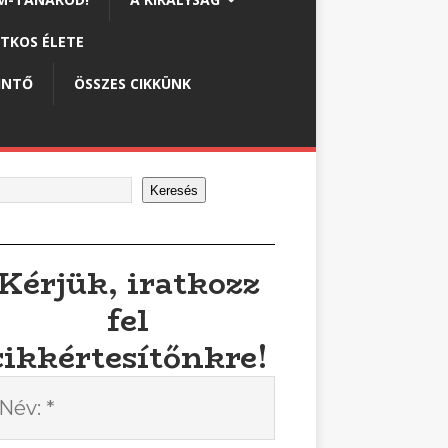
ITKOS ÉLETE
INTŐ
ÖSSZES CIKKÜNK
Keresés
Kérjük, iratkozz
fel
cikkértesítőnkre!