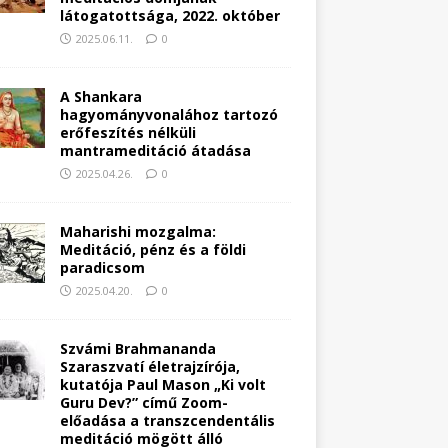
látogatottsága, 2022. október
2025.06.11.
0
A Shankara
hagyományvonalához tartozó
erőfeszítés nélküli
mantrameditáció átadása
2025.04.26.
0
Maharishi mozgalma:
Meditáció, pénz és a földi
paradicsom
2025.04.20.
0
Szvámi Brahmananda
Szaraszvatí életrajzírója,
kutatója Paul Mason „Ki volt
Guru Dev?” című Zoom-
előadása a transzcendentális
meditáció mögött álló