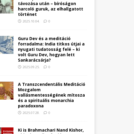
távozása után – bíróságon
harcoló guruk, az elhallgatott
történet
2025.10.04.
0
Guru Dev és a meditáció
forradalma: India titkos útjai a
nyugati tudatosság felé – ki
volt Guru Dev, hogyan lett
Sankarácsárja?
2025.09.25.
0
A Transzcendentális Meditáció
Mozgalom
vallásmentességének mítosza
és a spirituális monarchia
paradoxona
2025.07.28.
0
Ki is Brahmachari Nand Kishor,