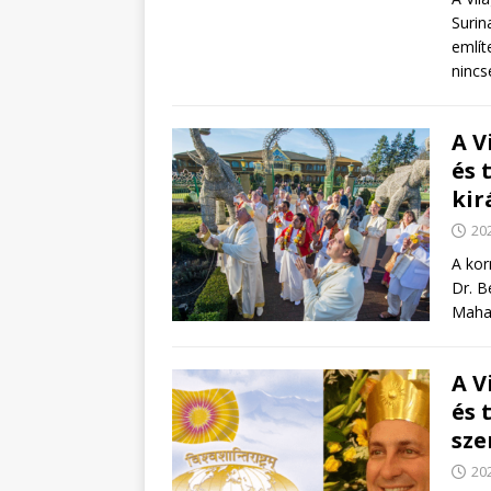
Surin
említ
nincs
A V
és 
kir
202
A kor
Dr. B
Mahar
A V
és 
sze
202