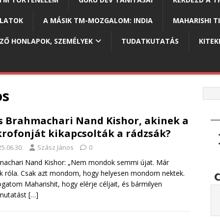
OLATOK
A MÁSIK TM-MOZGALOM: INDIA
MAHARISHI T
EZŐ HONLAPOK, SZEMÉLYEK
TUDATKUTATÁS
KITEK
os
is Brahmachari Nand Kishor, akinek a
rofonját kikapcsolták a rádzsák?
5.06.30.
Szász János
0
machari Nand Kishor: „Nem mondok semmi újat. Már
k róla. Csak azt mondom, hogy helyesen mondom nektek.
atom Maharishit, hogy elérje céljait, és bármilyen
ymutatást
[…]