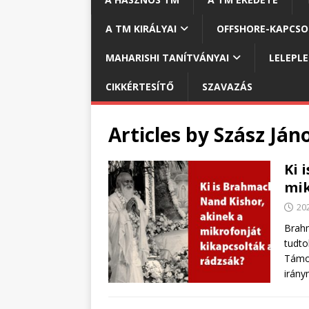
A TM KIRÁLYAI
OFFSHORE-KAPCS
MAHARISHI TANÍTVÁNYAI
LELEPL
CIKKÉRTESÍTŐ
SZAVAZÁS
Articles by
Szász Ján
Ki 
mik
202
Brah
tudto
Támog
irán