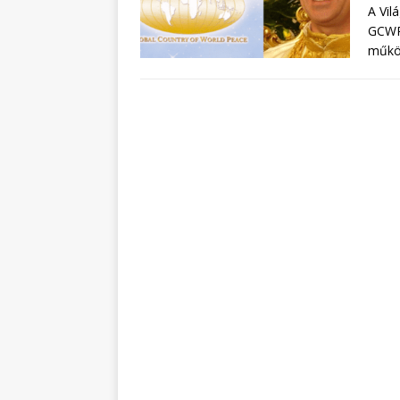
A Vil
GCWP)
működ