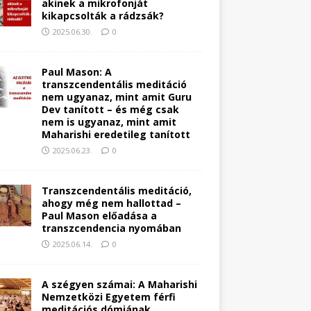
akinek a mikrofonját
kikapcsolták a rádzsák?
2025.06.30.
0
Paul Mason: A
transzcendentális meditáció
nem ugyanaz, mint amit Guru
Dev tanított – és még csak
nem is ugyanaz, mint amit
Maharishi eredetileg tanított
2025.06.23.
0
Transzcendentális meditáció,
ahogy még nem hallottad –
Paul Mason előadása a
transzcendencia nyomában
2025.06.14.
0
A szégyen számai: A Maharishi
Nemzetközi Egyetem férfi
meditációs dómjának