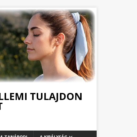
ELLEMI TULAJDON
T
TM-TANÁROD!
A KIRÁLYSÁG