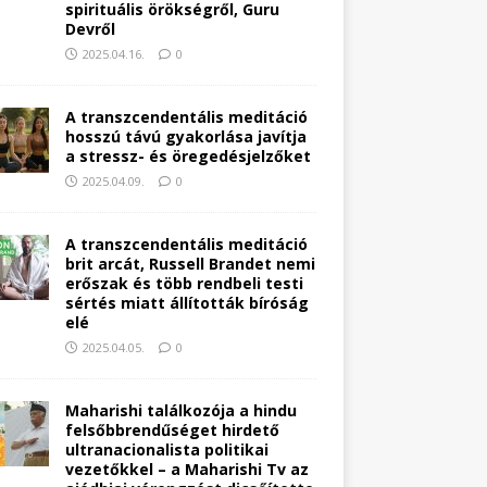
spirituális örökségről, Guru
Devről
2025.04.16.
0
A transzcendentális meditáció
hosszú távú gyakorlása javítja
a stressz- és öregedésjelzőket
2025.04.09.
0
A transzcendentális meditáció
brit arcát, Russell Brandet nemi
erőszak és több rendbeli testi
sértés miatt állították bíróság
elé
2025.04.05.
0
Maharishi találkozója a hindu
felsőbbrendűséget hirdető
ultranacionalista politikai
vezetőkkel – a Maharishi Tv az