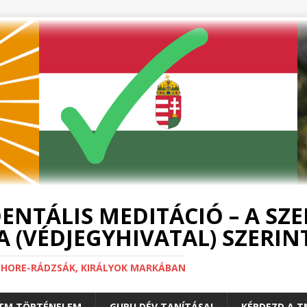
ENTÁLIS MEDITÁCIÓ – A SZ
 (VÉDJEGYHIVATAL) SZERIN
SHORE-RÁDZSÁK, KIRÁLYOK MARKÁBAN
TM TÖRTÉNELEM
GURU DÉV TANÍTÁSAI
KÉRDEZD A 