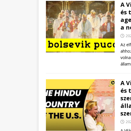
A V
és 
age
a n
202
Az el
ahhoz
volna
álla
A V
és 
sze
áll
sze
202
A Vil